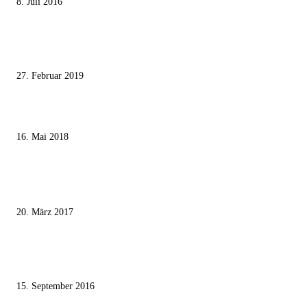
8. Juli 2016
Pressefreiheit Fehlanzeige – Wie deutsche Politiker unliebsame Journaliste
mundtot machen wollen
27. Februar 2019
Ägypter stoppten die Gaza-Grenzunruhen
16. Mai 2018
MEISTKOMMENTIERT
Wie der Iran den israelischen Golan «befreien» will
20. März 2017
Knesset-Abgeordnete Hanin Zoabi: „Wir können der Idee eines jüdischen
Staates nicht zustimmen“
15. September 2016