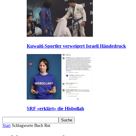
Kuwaiti-Sportler verweigert Israeli Händedruck
SRF «erklärt» die Hisbollah
Start
Schlagworte
Buch Rut