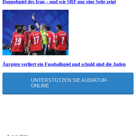
Doppelspiel des Iran – und wie SRF nur eine Seite zeigt
Ägypten verliert ein Fussballspiel und schuld sind die Juden
UNTERSTÜTZEN SIE AUDIATUR-
ONLINE
MEISTGELESEN
Die unerwünschte Offenbarung eines deutschen Syrers