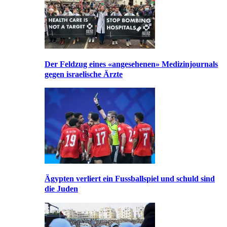
Der Feldzug eines «angesehenen» Medizinjournals
gegen israelische Ärzte
Ägypten verliert ein Fussballspiel und schuld sind
die Juden