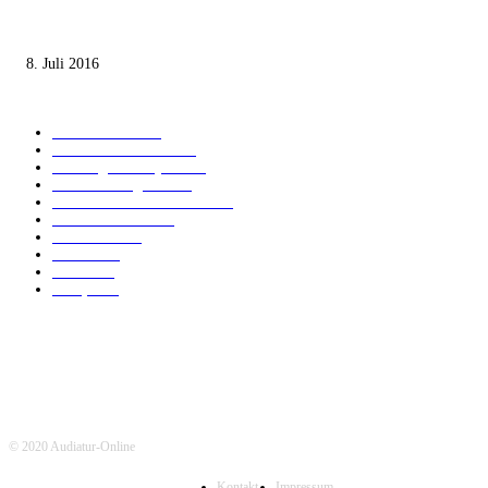
Die unerwünschte Offenbarung eines deutschen Syrers
8. Juli 2016
KATEGORIEN
International
1821
Audiatur Exklusiv
1623
Meinung & Analyse
1544
Israel und Region
1016
Aktuelle Kurznachrichten
637
Jüdisches Leben
371
Innovation
224
Medien
112
Italiano
96
Français
91
© 2020 Audiatur-Online
Kontakt
Impressum