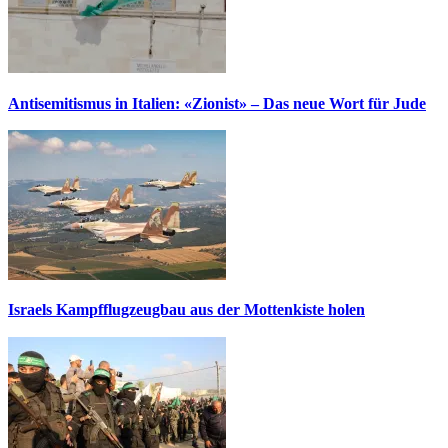
Antisemitismus in Italien: «Zionist» – Das neue Wort für Jude
Israels Kampfflugzeugbau aus der Mottenkiste holen