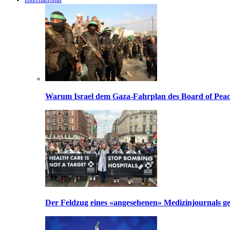
Warum Israel dem Gaza-Fahrplan des Board of Peac
Der Feldzug eines «angesehenen» Medizinjournals geg