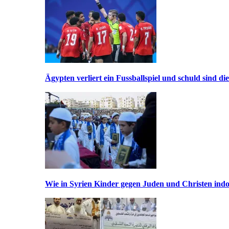
Ägypten verliert ein Fussballspiel und schuld sind di
Wie in Syrien Kinder gegen Juden und Christen indo