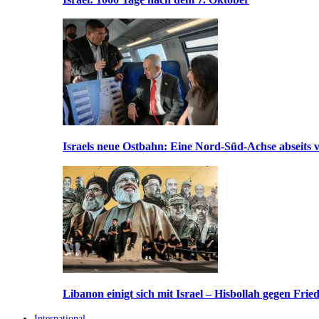
Israels neue Ostbahn: Eine Nord-Süd-Achse abseits v
Libanon einigt sich mit Israel – Hisbollah gegen Frie
International