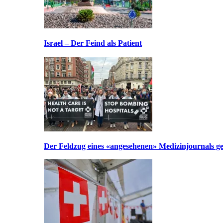
Israel – Der Feind als Patient
Der Feldzug eines «angesehenen» Medizinjournals geg