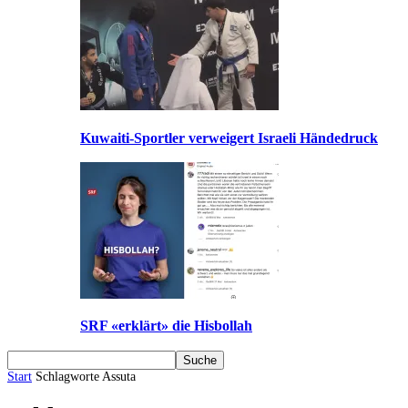
Kuwaiti-Sportler verweigert Israeli Händedruck
SRF «erklärt» die Hisbollah
Start
Schlagworte
Assuta