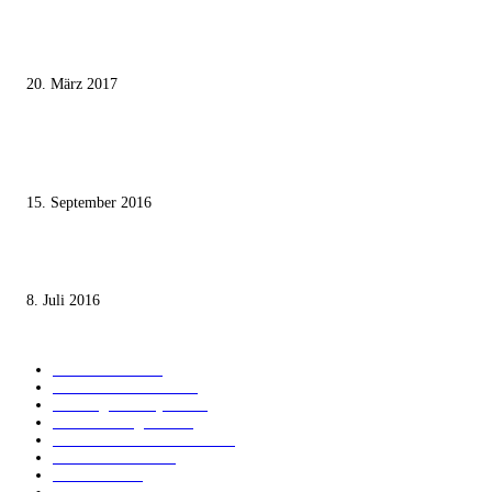
Wie der Iran den israelischen Golan «befreien» will
20. März 2017
Knesset-Abgeordnete Hanin Zoabi: „Wir können der Idee eines jüdischen
Staates nicht zustimmen“
15. September 2016
Die unerwünschte Offenbarung eines deutschen Syrers
8. Juli 2016
KATEGORIEN
International
1821
Audiatur Exklusiv
1623
Meinung & Analyse
1544
Israel und Region
1017
Aktuelle Kurznachrichten
637
Jüdisches Leben
371
Innovation
225