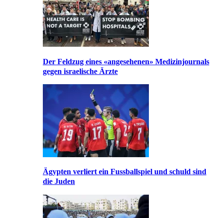
Der Feldzug eines «angesehenen» Medizinjournals
gegen israelische Ärzte
Ägypten verliert ein Fussballspiel und schuld sind
die Juden