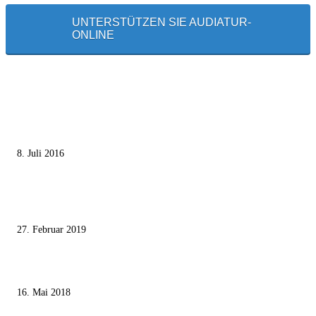
UNTERSTÜTZEN SIE AUDIATUR-
ONLINE
MEISTGELESEN
Die unerwünschte Offenbarung eines deutschen Syrers
8. Juli 2016
Pressefreiheit Fehlanzeige – Wie deutsche Politiker unliebsame Journaliste
mundtot machen wollen
27. Februar 2019
Ägypter stoppten die Gaza-Grenzunruhen
16. Mai 2018
MEISTKOMMENTIERT