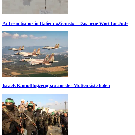
Antisemitismus in Italien: «Zionist» – Das neue Wort für Jude
Israels Kampfflugzeugbau aus der Mottenkiste holen