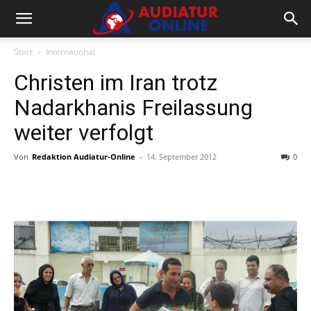
Start
International
Christen im Iran trotz
Nadarkhanis Freilassung
weiter verfolgt
Von
Redaktion Audiatur-Online
-
14. September 2012
0
Facebook
X
Telegram
WhatsA