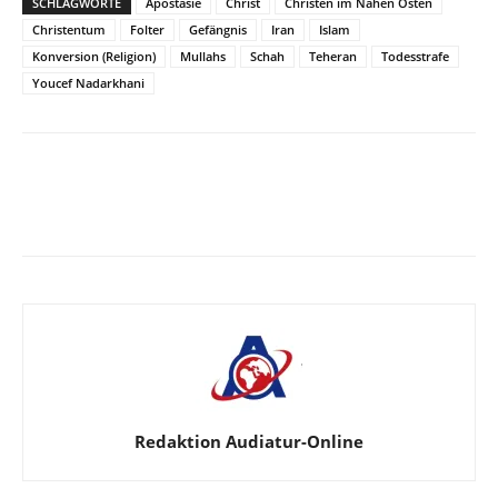
SCHLAGWORTE
Apostasie
Christ
Christen im Nahen Osten
Christentum
Folter
Gefängnis
Iran
Islam
Konversion (Religion)
Mullahs
Schah
Teheran
Todesstrafe
Youcef Nadarkhani
Facebook
X
Telegram
WhatsA
Redaktion Audiatur-Online