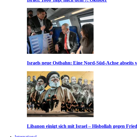
Israels neue Ostbahn: Eine Nord-Süd-Achse abseits v
Libanon einigt sich mit Israel – Hisbollah gegen Frie
International