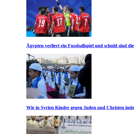
Ägypten verliert ein Fussballspiel und schuld sind di
Wie in Syrien Kinder gegen Juden und Christen indo