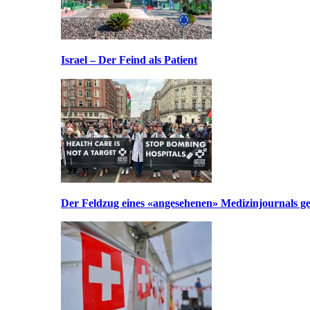
Israel – Der Feind als Patient
Der Feldzug eines «angesehenen» Medizinjournals geg