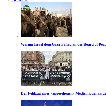
Warum Israel dem Gaza-Fahrplan des Board of Peac
Der Feldzug eines «angesehenen» Medizinjournals geg