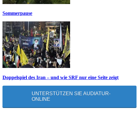
Sommerpause
Doppelspiel des Iran – und wie SRF nur eine Seite zeigt
UNTERSTÜTZEN SIE AUDIATUR-
ONLINE
MEISTGELESEN