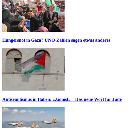
Hungersnot in Gaza? UNO-Zahlen sagen etwas anderes
Antisemitismus in Italien: «Zionist» – Das neue Wort für Jude