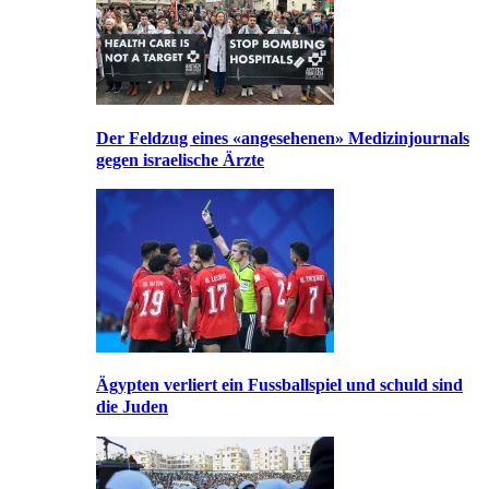
Der Feldzug eines «angesehenen» Medizinjournals
gegen israelische Ärzte
Ägypten verliert ein Fussballspiel und schuld sind
die Juden