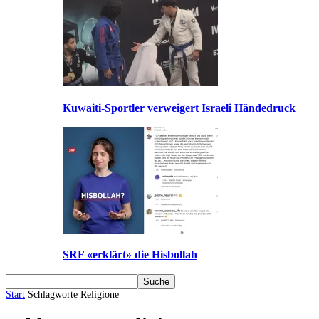
Kuwaiti-Sportler verweigert Israeli Händedruck
SRF «erklärt» die Hisbollah
Start
Schlagworte
Religione