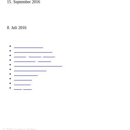
15. September 2016
Die unerwünschte Offenbarung eines deutschen Syrers
8. Juli 2016
KATEGORIEN
International
1821
Audiatur Exklusiv
1623
Meinung & Analyse
1544
Israel und Region
1017
Aktuelle Kurznachrichten
637
Jüdisches Leben
371
Innovation
225
Medien
112
Italiano
96
Français
91
© 2020 Audiatur-Online