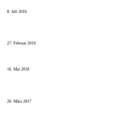
Die unerwünschte Offenbarung eines deutschen Syrers
8. Juli 2016
Pressefreiheit Fehlanzeige – Wie deutsche Politiker unliebsame Journaliste
mundtot machen wollen
27. Februar 2019
Ägypter stoppten die Gaza-Grenzunruhen
16. Mai 2018
MEISTKOMMENTIERT
Wie der Iran den israelischen Golan «befreien» will
20. März 2017
Knesset-Abgeordnete Hanin Zoabi: „Wir können der Idee eines jüdischen
Staates nicht zustimmen“