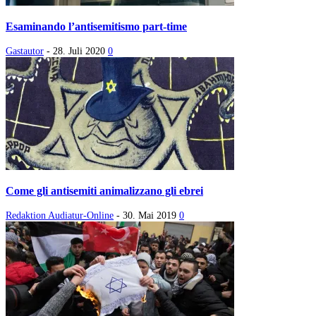
Esaminando l’antisemitismo part-time
Gastautor
-
28. Juli 2020
0
Come gli antisemiti animalizzano gli ebrei
Redaktion Audiatur-Online
-
30. Mai 2019
0