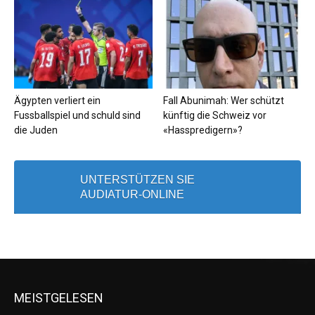
Ägypten verliert ein
Fall Abunimah: Wer schützt
Fussballspiel und schuld sind
künftig die Schweiz vor
die Juden
«Hasspredigern»?
UNTERSTÜTZEN SIE
AUDIATUR-ONLINE
MEISTGELESEN