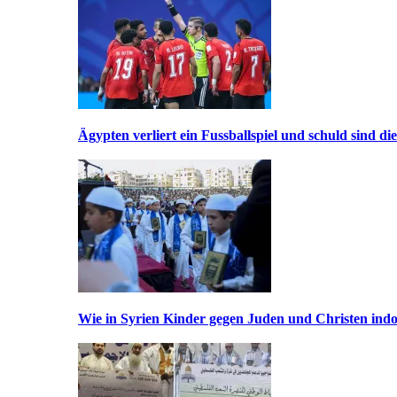
Ägypten verliert ein Fussballspiel und schuld sind di
Wie in Syrien Kinder gegen Juden und Christen indo