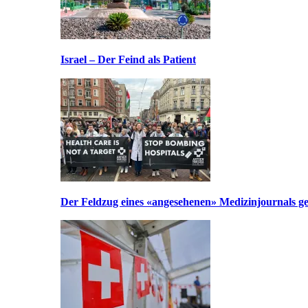
Israel – Der Feind als Patient
Der Feldzug eines «angesehenen» Medizinjournals geg