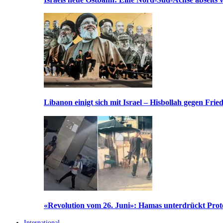
Libanon einigt sich mit Israel – Hisbollah gegen Frie
«Revolution vom 26. Juni»: Hamas unterdrückt Prote
International