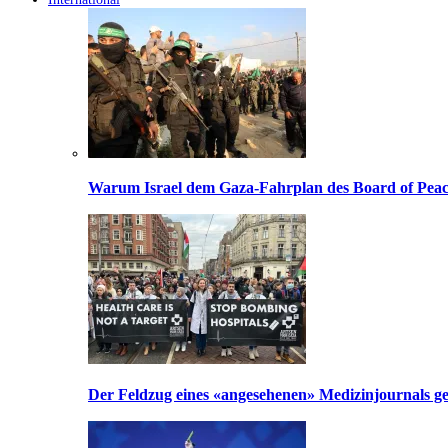
Warum Israel dem Gaza-Fahrplan des Board of Peac
Der Feldzug eines «angesehenen» Medizinjournals geg