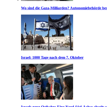
Wo sind die Gaza-Milliarden? Autonomiebehörde bes
Israel: 1000 Tage nach dem 7. Oktober
Israels neue Ostbahn: Eine Nord-Süd-Achse abseits v