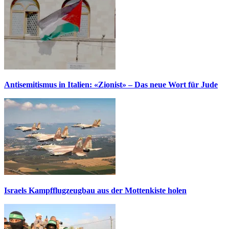
Antisemitismus in Italien: «Zionist» – Das neue Wort für Jude
Israels Kampfflugzeugbau aus der Mottenkiste holen