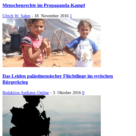
Menschenrechte im Propaganda-Kampf
Ulrich W. Sahm
-
18. November 2016
1
Das Leiden palästinensischer Flüchtlinge im syrischen
Bürgerkrieg
Redaktion Audiatur-Online
-
3. Oktober 2016
0