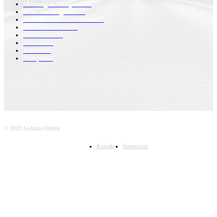
Meinung & Analyse
1544
Israel und Region
1017
Aktuelle Kurznachrichten
637
Jüdisches Leben
371
Innovation
225
Medien
112
Italiano
96
Français
91
© 2020 Audiatur-Online
Kontakt
Impressum