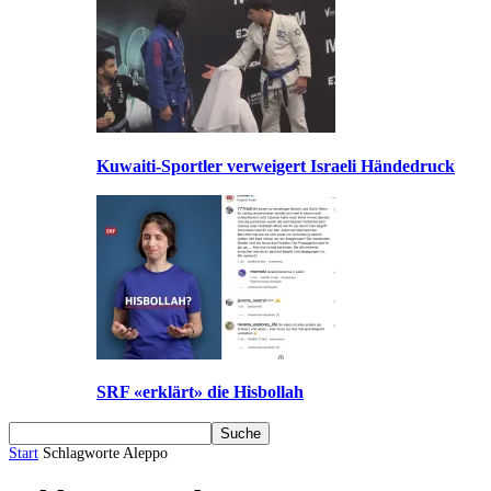
Kuwaiti-Sportler verweigert Israeli Händedruck
SRF «erklärt» die Hisbollah
Start
Schlagworte
Aleppo