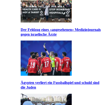
Der Feldzug eines «angesehenen» Medizinjournals
gegen israelische Ärzte
Ägypten verliert ein Fussballspiel und schuld sind
die Juden