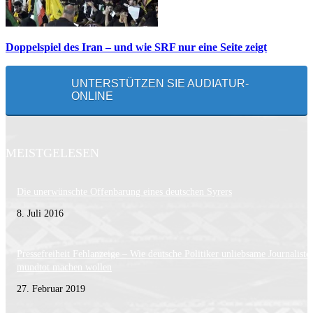
Doppelspiel des Iran – und wie SRF nur eine Seite zeigt
UNTERSTÜTZEN SIE AUDIATUR-
ONLINE
MEISTGELESEN
Die unerwünschte Offenbarung eines deutschen Syrers
8. Juli 2016
Pressefreiheit Fehlanzeige – Wie deutsche Politiker unliebsame Journaliste
mundtot machen wollen
27. Februar 2019