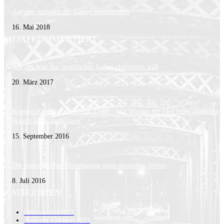
Ägypter stoppten die Gaza-Grenzunruhen
16. Mai 2018
MEISTKOMMENTIERT
Wie der Iran den israelischen Golan «befreien» will
20. März 2017
Knesset-Abgeordnete Hanin Zoabi: „Wir können der Idee eines jüdischen
Staates nicht zustimmen“
15. September 2016
Die unerwünschte Offenbarung eines deutschen Syrers
8. Juli 2016
KATEGORIEN
International
1821
Audiatur Exklusiv
1623