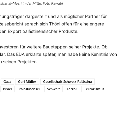
shar al-Masri in der Mitte. Foto Rawabi
nungsträger dargestellt und als möglicher Partner für
eisebericht sprach sich Thöni offen für eine engere
den Export palästinensischer Produkte.
Investoren für weitere Bauetappen seiner Projekte. Ob
lar. Das EDA erklärte später, man habe keine Kenntnis von
u seinen Projekten.
Gaza
Geri Müller
Gesellschaft Schweiz-Palästina
Israel
Palästinenser
Schweiz
Terror
Terrorismus
WhatsApp
Email
Drucken
Li