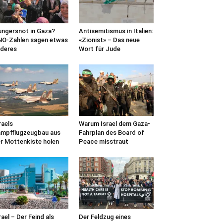
ngersnot in Gaza?
Antisemitismus in Italien:
O-Zahlen sagen etwas
«Zionist» – Das neue
deres
Wort für Jude
raels
Warum Israel dem Gaza-
mpfflugzeugbau aus
Fahrplan des Board of
r Mottenkiste holen
Peace misstraut
rael – Der Feind als
Der Feldzug eines