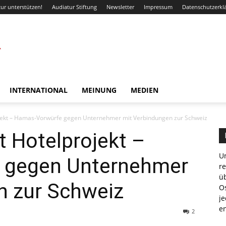
ur unterstützen!
Audiatur Stiftung
Newsletter
Impressum
Datenschutzerkl
INTERNATIONAL
MEINUNG
MEDIEN
ojekt – Hamas-Vorwürfe gegen Unternehmer mit Verbindungen zur Schweiz
 Hotelprojekt –
Un
 gegen Unternehmer
r
ü
n zur Schweiz
Os
je
e
2