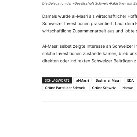
Die Delegation der «Gesellschaft Schweiz-Palästina» mit Ba
Damals wurde al-Masri als wirtschaftlicher Hoff
Schweizer Investitionen präsentiert. Laut dem R
wirtschaftliche Zusammenarbeit aus und lobte 
Al-Masri selbst zeigte Interesse an Schweizer 
solche Investitionen zustande kamen, blieb unk
direkten oder indirekten Schweizer Beiträgen z
SCHLAGWORTE
al‑Masri
Bashar al-Masri
EDA
Grüne Partei der Schweiz
Grüne Schweiz
Hamas
Facebook
X
Telegram