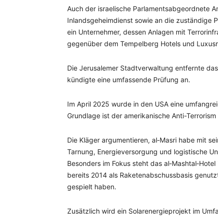
Auch der israelische Parlamentsabgeordnete Ami
Inlandsgeheimdienst sowie an die zuständige P
ein Unternehmer, dessen Anlagen mit Terrorinf
gegenüber dem Tempelberg Hotels und Luxusre
Die Jerusalemer Stadtverwaltung entfernte das
kündigte eine umfassende Prüfung an.
Im April 2025 wurde in den USA eine umfangreic
Grundlage ist der amerikanische Anti-Terrorism 
Die Kläger argumentieren, al‑Masri habe mit s
Tarnung, Energieversorgung und logistische Unt
Besonders im Fokus steht das al‑Mashtal‑Hotel
bereits 2014 als Raketenabschussbasis genutzt
gespielt haben.
Zusätzlich wird ein Solarenergieprojekt im Umf