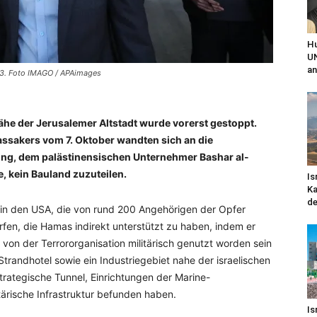
Hu
UN
an
23. Foto IMAGO / APAimages
Nähe der Jerusalemer Altstadt wurde vorerst gestoppt.
ssakers vom 7. Oktober wandten sich an die
ung, dem palästinensischen Unternehmer Bashar al-
, kein Bauland zuzuteilen.
Is
Ka
de
e in den USA, die von rund 200 Angehörigen der Opfer
rfen, die Hamas indirekt unterstützt zu haben, indem er
e von der Terrororganisation militärisch genutzt worden sein
trandhotel sowie ein Industriegebiet nahe der israelischen
strategische Tunnel, Einrichtungen der Marine-
rische Infrastruktur befunden haben.
Is