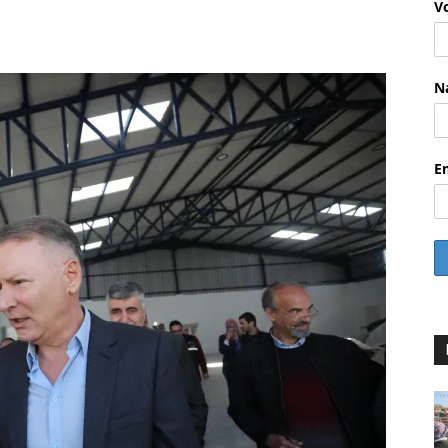
V
WhatsApp
Email
Drucken
Li
N
E