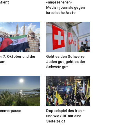
tient
«angesehenen»
Medizinjournals gegen
israelische Ärzte
r 7. Oktober und der
Geht es den Schweizer
lam
Juden gut, geht es der
Schweiz gut
ommerpause
Doppelspiel des Iran –
und wie SRF nur eine
Seite zeigt