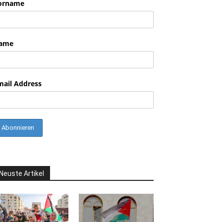
orname
nkedin
ame
mail Address
Neuste Artikel