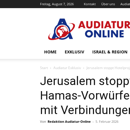
Freitag, August 7, 2026
Kontakt
Über uns
Audiat
Audiatur-
Online
HOME
EXKLUSIV
ISRAEL & REGION
Start
Audiatur Exklusiv
Jerusalem stoppt Hotelpr
Jerusalem stoppt
Hamas-Vorwürfe
mit Verbindunge
Von
Redaktion Audiatur-Online
-
5. Februar 2026