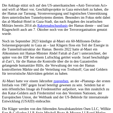
Die Anklage stützt sich auf den US-amerikanischen «Anti-Terrorism Act»
und wirft al-Masri vor, Geschäftsprojekte in Gaza entwickelt zu haben, die
der Hamas zur Tarnung, Stromversorgung und logistischen Unterstützung
ihres unterirdischen Tunnelsystems dienten. Besonders im Fokus steht dabei
das al-Mashtal-Hotel in Gaza-Stadt, das nach Angaben des israelischen
Militärs bereits 2014 als
Raketenabschussbasis
der Hamas diente – und laut
Klageschrift auch am 7. Oktober noch von der Terrororganisation genutzt
wurde.
Noch im September 2023 kündigte al-Masri ein 60-Millionen-Dollar-
Solarenergieprojekt in Gaza an – laut Klägern floss ein Teil der Energie in
die Tunnelinfrastruktur der Hamas. Bereits 2022 hatte al-Masri ein
Abkommen mit Hamas-Minister Abdel Fattah al-Zari’i unterzeichnet, der
später von der IDF bei einem Luftschlag getötet wurde. Israel beschuldigte
al-Zari’i, für die Hamas die Kontrolle über die in den Gazastreifen
gelangende humanitäre Hilfe, die Verwaltung der von der Hamas
kontrollierten Märkte und die Verteilung von Treibstoff, Gas und Geldern
für terroristische Aktivitäten geleitet zu haben.
Al-Masri hatte vor einem Jahrzehnt
zugegeben
, an der «Planung» der ersten
Intifada von 1987 gegen Israel beteiligt gewesen zu sein. Seitdem hat er
sein öffentliches Image als Friedensstifter aufpoliert, was ihm zusätzlich zu
den Katar-Geldern auch Fördermittel von den Vereinten Nationen, der
Europäischen Union, der Weltbank und der US-Behörde für internationale
Entwicklung (USAID) einbrachte.
Die Kläger werden von den führenden Anwaltskanzleien Osen LLC, Willkie
Farr & Gallagher LLP, Stein Mitchell Beato & Missner LLP und Motley