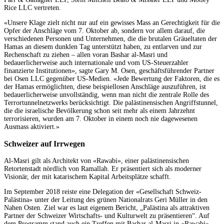
Rice LLC vertreten.
«Unsere Klage zielt nicht nur auf ein gewisses Mass an Gerechtigkeit für die
Opfer der Anschläge vom 7. Oktober ab, sondern vor allem darauf, die
verschiedenen Personen und Unternehmen, die die brutalen Gräueltaten der
Hamas an diesem dunklen Tag unterstützt haben, zu entlarven und zur
Rechenschaft zu ziehen – allen voran Bashar al-Masri und
bedauerlicherweise auch internationale und vom US-Steuerzahler
finanzierte Institutionen», sagte Gary M. Osen, geschäftsführender Partner
bei Osen LLC gegenüber US-Medien. «Jede Bewertung der Faktoren, die es
der Hamas ermöglichten, diese beispiellosen Anschläge auszuführen, ist
bedauerlicherweise unvollständig, wenn man nicht die zentrale Rolle des
Terrortunnelnetzwerks berücksichtigt. Die palästinensischen Angriffstunnel,
die die israelische Bevölkerung schon seit mehr als einem Jahrzehnt
terrorisieren, wurden am 7. Oktober in einem noch nie dagewesenen
Ausmass aktiviert.»
Schweizer auf Irrwegen
Al-Masri gilt als Architekt von «Rawabi», einer palästinensischen
Retortenstadt nördlich von Ramallah. Er präsentiert sich als moderner
Visionär, der mit katarischem Kapital Arbeitsplätze schafft.
Im September 2018 reiste eine Delegation der «Gesellschaft Schweiz-
Palästina» unter der Leitung des grünen Nationalrats Geri Müller in den
Nahen Osten. Ziel war es laut eigenem Bericht, „Palästina als attraktiven
Partner der Schweizer Wirtschafts- und Kulturwelt zu präsentieren“. Auf
dem Programm stand auch ein Treffen mit Bashar al-Masri in «Rawabi».