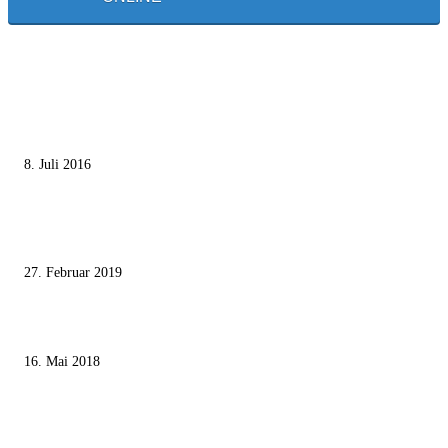
MEISTGELESEN
Die unerwünschte Offenbarung eines deutschen Syrers
8. Juli 2016
Pressefreiheit Fehlanzeige – Wie deutsche Politiker unliebsame Journaliste
mundtot machen wollen
27. Februar 2019
Ägypter stoppten die Gaza-Grenzunruhen
16. Mai 2018
MEISTKOMMENTIERT
Wie der Iran den israelischen Golan «befreien» will