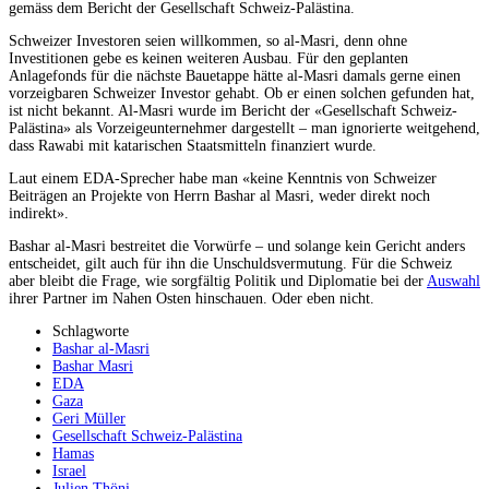
gemäss dem Bericht der Gesellschaft Schweiz-Palästina.
Schweizer Investoren seien willkommen, so al-Masri, denn ohne
Investitionen gebe es keinen weiteren Ausbau. Für den geplanten
Anlagefonds für die nächste Bauetappe hätte al-Masri damals gerne einen
vorzeigbaren Schweizer Investor gehabt. Ob er einen solchen gefunden hat,
ist nicht bekannt. Al-Masri wurde im Bericht der «Gesellschaft Schweiz-
Palästina» als Vorzeigeunternehmer dargestellt – man ignorierte weitgehend,
dass Rawabi mit katarischen Staatsmitteln finanziert wurde.
Laut einem EDA-Sprecher habe man «keine Kenntnis von Schweizer
Beiträgen an Projekte von Herrn Bashar al Masri, weder direkt noch
indirekt».
Bashar al-Masri bestreitet die Vorwürfe – und solange kein Gericht anders
entscheidet, gilt auch für ihn die Unschuldsvermutung. Für die Schweiz
aber bleibt die Frage, wie sorgfältig Politik und Diplomatie bei der
Auswahl
ihrer Partner im Nahen Osten hinschauen. Oder eben nicht.
Schlagworte
Bashar al-Masri
Bashar Masri
EDA
Gaza
Geri Müller
Gesellschaft Schweiz-Palästina
Hamas
Israel
Julien Thöni