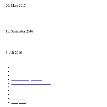
20. März 2017
Knesset-Abgeordnete Hanin Zoabi: „Wir können der Idee eines jüdischen
Staates nicht zustimmen“
15. September 2016
Die unerwünschte Offenbarung eines deutschen Syrers
8. Juli 2016
KATEGORIEN
International
1821
Audiatur Exklusiv
1623
Meinung & Analyse
1544
Israel und Region
1017
Aktuelle Kurznachrichten
637
Jüdisches Leben
371
Innovation
225
Medien
112
Italiano
96
Français
91