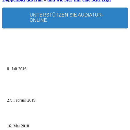
UNTERSTÜTZEN SIE AUDIATUR-
ONLINE
MEISTGELESEN
Die unerwünschte Offenbarung eines deutschen Syrers
8. Juli 2016
Pressefreiheit Fehlanzeige – Wie deutsche Politiker unliebsame Journaliste
mundtot machen wollen
27. Februar 2019
Ägypter stoppten die Gaza-Grenzunruhen
16. Mai 2018