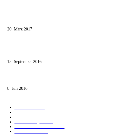
MEISTKOMMENTIERT
Wie der Iran den israelischen Golan «befreien» will
20. März 2017
Knesset-Abgeordnete Hanin Zoabi: „Wir können der Idee eines jüdischen
Staates nicht zustimmen“
15. September 2016
Die unerwünschte Offenbarung eines deutschen Syrers
8. Juli 2016
KATEGORIEN
International
1821
Audiatur Exklusiv
1623
Meinung & Analyse
1544
Israel und Region
1017
Aktuelle Kurznachrichten
637
Jüdisches Leben
371