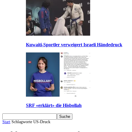
Kuwaiti-Sportler verweigert Israeli Händedruck
SRF «erklärt» die Hisbollah
Start
Schlagworte
US-Druck