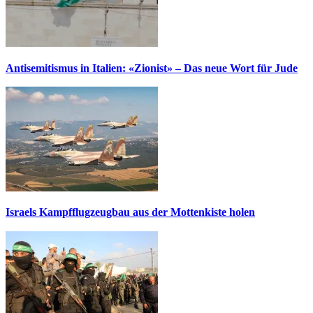
Antisemitismus in Italien: «Zionist» – Das neue Wort für Jude
Israels Kampfflugzeugbau aus der Mottenkiste holen