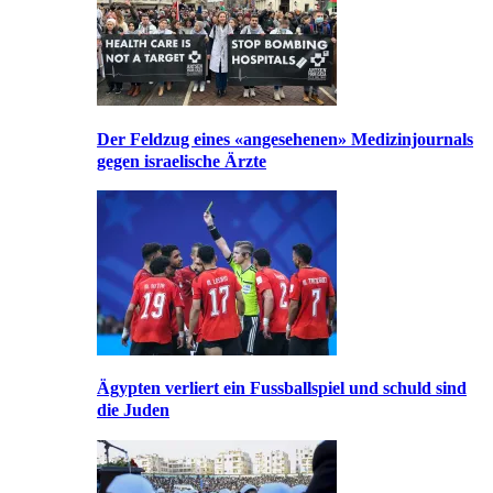
Der Feldzug eines «angesehenen» Medizinjournals
gegen israelische Ärzte
Ägypten verliert ein Fussballspiel und schuld sind
die Juden