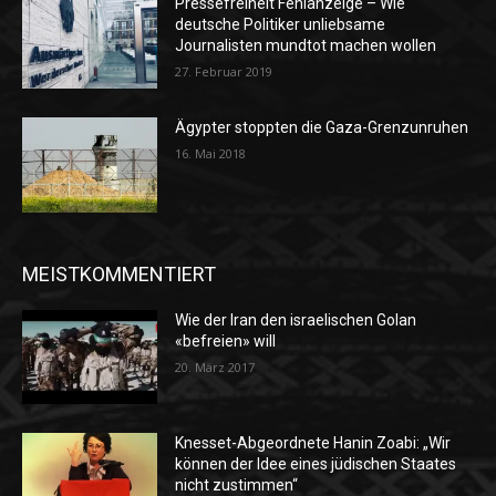
Pressefreiheit Fehlanzeige – Wie
deutsche Politiker unliebsame
Journalisten mundtot machen wollen
27. Februar 2019
Ägypter stoppten die Gaza-Grenzunruhen
16. Mai 2018
MEISTKOMMENTIERT
Wie der Iran den israelischen Golan
«befreien» will
20. März 2017
Knesset-Abgeordnete Hanin Zoabi: „Wir
können der Idee eines jüdischen Staates
nicht zustimmen“