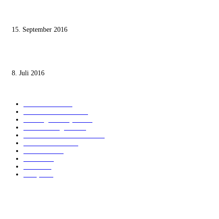
Knesset-Abgeordnete Hanin Zoabi: „Wir können der Idee eines jüdischen
Staates nicht zustimmen“
15. September 2016
Die unerwünschte Offenbarung eines deutschen Syrers
8. Juli 2016
KATEGORIEN
International
1821
Audiatur Exklusiv
1623
Meinung & Analyse
1544
Israel und Region
1017
Aktuelle Kurznachrichten
637
Jüdisches Leben
371
Innovation
225
Medien
112
Italiano
96
Français
91