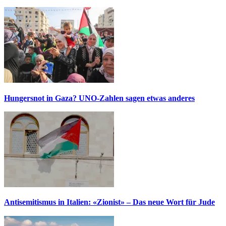
Hungersnot in Gaza? UNO-Zahlen sagen etwas anderes
Antisemitismus in Italien: «Zionist» – Das neue Wort für Jude