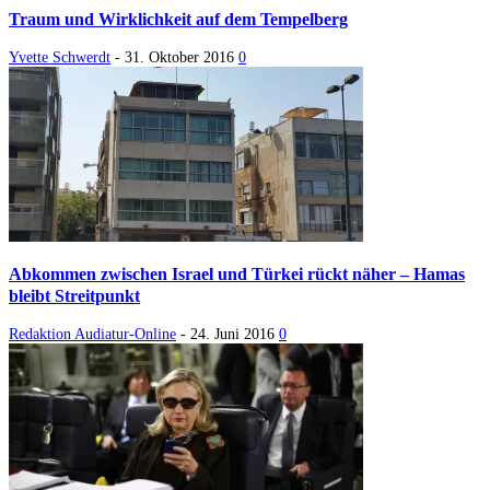
Traum und Wirklichkeit auf dem Tempelberg
Yvette Schwerdt
-
31. Oktober 2016
0
Abkommen zwischen Israel und Türkei rückt näher – Hamas
bleibt Streitpunkt
Redaktion Audiatur-Online
-
24. Juni 2016
0