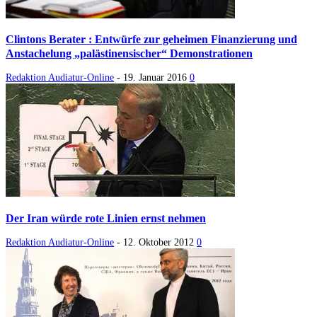
Clintons Berater : Entwürfe zur geheimen Finanzierung und
Anstachelung „palästinensischer“ Demonstrationen
Redaktion Audiatur-Online
-
19. Januar 2016
0
Der Iran würde rote Linien ernst nehmen
Redaktion Audiatur-Online
-
12. Oktober 2012
0