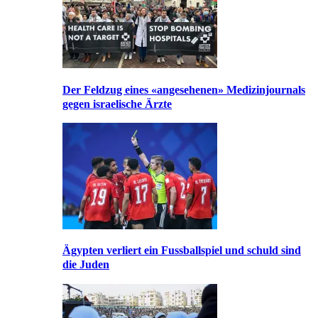
Der Feldzug eines «angesehenen» Medizinjournals
gegen israelische Ärzte
Ägypten verliert ein Fussballspiel und schuld sind
die Juden