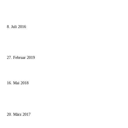
MEISTGELESEN
Die unerwünschte Offenbarung eines deutschen Syrers
8. Juli 2016
Pressefreiheit Fehlanzeige – Wie deutsche Politiker unliebsame Journaliste
mundtot machen wollen
27. Februar 2019
Ägypter stoppten die Gaza-Grenzunruhen
16. Mai 2018
MEISTKOMMENTIERT
Wie der Iran den israelischen Golan «befreien» will
20. März 2017