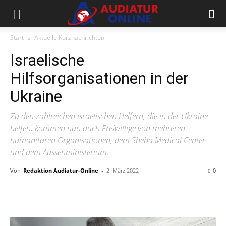
Start
Aktuelle Kurznachrichten
Israelische
Hilfsorganisationen in der
Ukraine
Zu den zahlreichen israelischen Helfern, die in der Ukraine
helfen, kommen nun auch Freiwillige von mehreren
humanitären Organisationen, dem Sheba Medical Center
und dem Aussenministerium.
Von
Redaktion Audiatur-Online
-
2. März 2022
0
Facebook
X
Telegram
WhatsApp