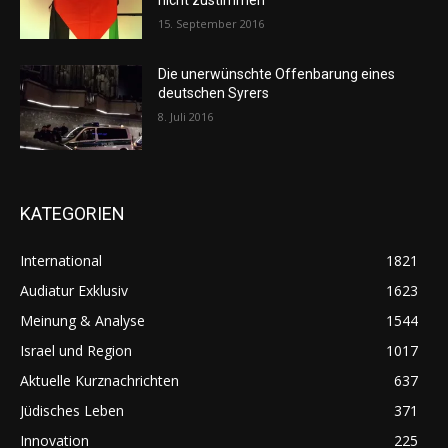
nicht zustimmen“
15. September 2016
Die unerwünschte Offenbarung eines
deutschen Syrers
8. Juli 2016
KATEGORIEN
International
1821
Audiatur Exklusiv
1623
Meinung & Analyse
1544
Israel und Region
1017
Aktuelle Kurznachrichten
637
Jüdisches Leben
371
Innovation
225