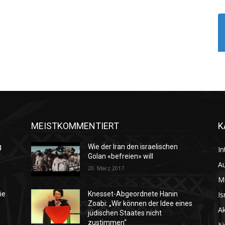
MEISTKOMMENTIERT
K
g
Wie der Iran den israelischen
In
Golan «befreien» will
Au
20. März 2017
M
Is
ie
Knesset-Abgeordnete Hanin
Zoabi: „Wir können der Idee eines
Ak
jüdischen Staates nicht
zustimmen“
Jü