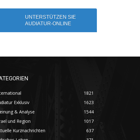
UNTERSTÜTZEN SIE
AUDIATUR-ONLINE
ATEGORIEN
ternational
1821
diatur Exklusiv
1623
einung & Analyse
1544
rael und Region
1017
tuelle Kurznachrichten
637
disches Leben
371