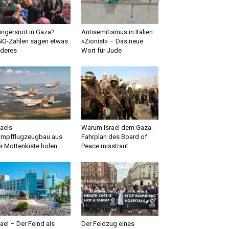
ngersnot in Gaza?
Antisemitismus in Italien:
O-Zahlen sagen etwas
«Zionist» – Das neue
deres
Wort für Jude
raels
Warum Israel dem Gaza-
mpfflugzeugbau aus
Fahrplan des Board of
r Mottenkiste holen
Peace misstraut
rael – Der Feind als
Der Feldzug eines