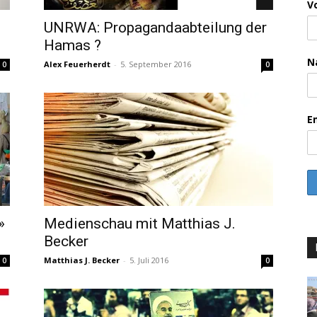
V
UNRWA: Propagandaabteilung der
Hamas ?
N
Alex Feuerherdt
-
5. September 2016
0
0
E
»
Medienschau mit Matthias J.
Becker
Matthias J. Becker
-
5. Juli 2016
0
0