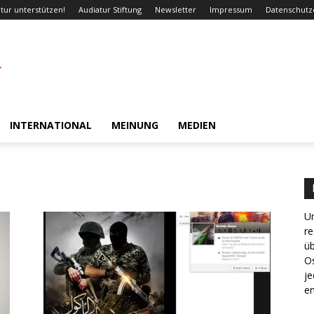
tur unterstützen!
Audiatur Stiftung
Newsletter
Impressum
Datenschutz
INTERNATIONAL
MEINUNG
MEDIEN
Un
re
ü
Os
je
en