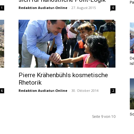
Pa
Redaktion Audiatur-Online
-
27. August 2015
1
0
De
Is
Pierre Krähenbühls kosmetische
Rhetorik
Redaktion Audiatur-Online
-
30. Oktober 2014
6
2
S
Seite 9 von 10