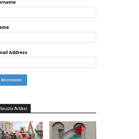
orname
ame
mail Address
Neuste Artikel