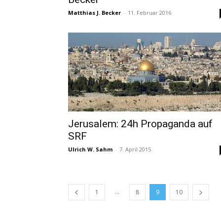
Matthias J. Becker
-
11. Februar 2016
Jerusalem: 24h Propaganda auf
SRF
Ulrich W. Sahm
-
7. April 2015
...
1
8
9
10