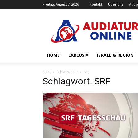
Freitag, August 7, 2026
Kontakt
Über uns
Audia
Audiatur-
Online
HOME
EXKLUSIV
ISRAEL & REGION
Start
Schlagworte
SRF
Schlagwort: SRF