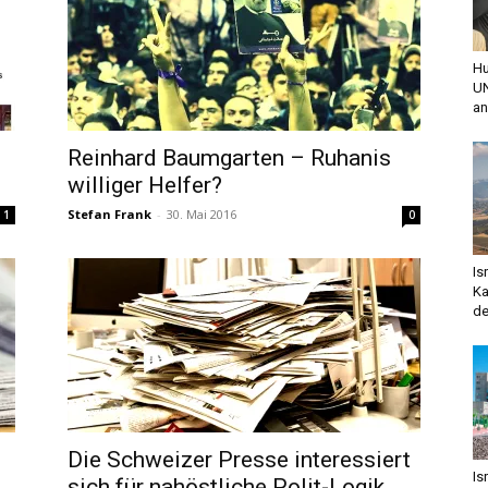
Hu
UN
an
Reinhard Baumgarten – Ruhanis
williger Helfer?
Stefan Frank
-
30. Mai 2016
1
0
Is
Ka
de
Die Schweizer Presse interessiert
Is
sich für nahöstliche Polit-Logik