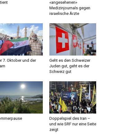
tient
«angesehenen»
Medizinjournals gegen
israelische Ärzte
r 7. Oktober und der
Geht es den Schweizer
lam
Juden gut, geht es der
Schweiz gut
ommerpause
Doppelspiel des Iran –
und wie SRF nur eine Seite
zeigt