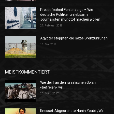
Pressefreiheit Fehlanzeige – Wie
deutsche Politiker unliebsame
Journalisten mundtot machen wollen
27. Februar 2019
Ägypter stoppten die Gaza-Grenzunruhen
16. Mai 2018
MEISTKOMMENTIERT
Wie der Iran den israelischen Golan
«befreien» will
20. März 2017
Knesset-Abgeordnete Hanin Zoabi: „Wir