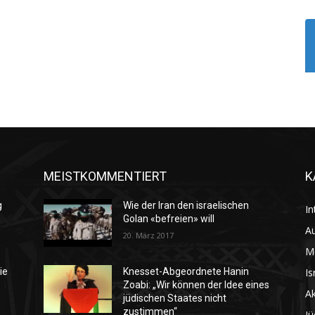
MEISTKOMMENTIERT
K
g
Wie der Iran den israelischen
In
Golan «befreien» will
Au
20. März 2017
M
Is
ie
Knesset-Abgeordnete Hanin
Zoabi: „Wir können der Idee eines
Ak
jüdischen Staates nicht
zustimmen“
Jü