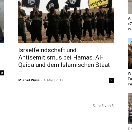
An
«Z
Wo
Israelfeindschaft und
Antisemitismus bei Hamas, Al-
Qaida und dem Islamischen Staat
–...
0
Wa
Fa
Michel Wyss
-
1. März 2017
5
Pe
Seite 3 von 3
De