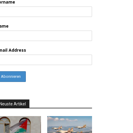
orname
ame
mail Address
Neuste Artikel