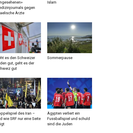
ngesehenen»
Islam
dizinjournals gegen
raelische Ärzte
ht es den Schweizer
Sommerpause
den gut, geht es der
hweiz gut
ppelspiel des Iran –
Ägypten verliert ein
d wie SRF nur eine Seite
Fussballspiel und schuld
igt
sind die Juden