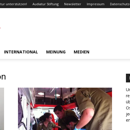
tur unterstützen!
Audiatur Stiftung
Newsletter
Impressum
Datenschutz
INTERNATIONAL
MEINUNG
MEDIEN
on
Un
re
ü
Os
je
en