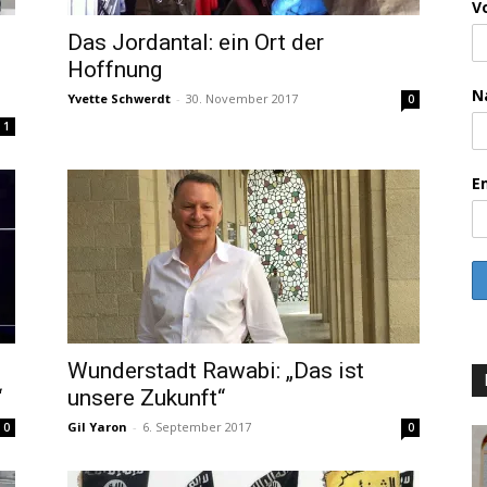
V
Das Jordantal: ein Ort der
Hoffnung
N
Yvette Schwerdt
-
30. November 2017
0
1
E
Wunderstadt Rawabi: „Das ist
“
unsere Zukunft“
Gil Yaron
-
6. September 2017
0
0