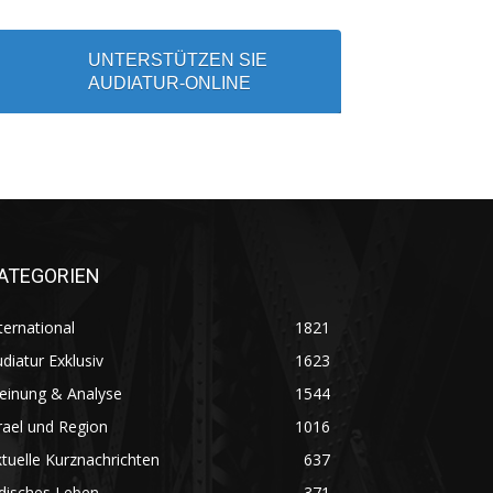
UNTERSTÜTZEN SIE
AUDIATUR-ONLINE
ATEGORIEN
ternational
1821
diatur Exklusiv
1623
einung & Analyse
1544
rael und Region
1016
tuelle Kurznachrichten
637
disches Leben
371