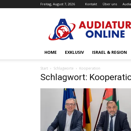
Freitag, August 7, 2026
Kontakt
Über uns
Audia
Audiatur-
Online
HOME
EXKLUSIV
ISRAEL & REGION
Start
Schlagworte
Kooperation
Schlagwort: Kooperati