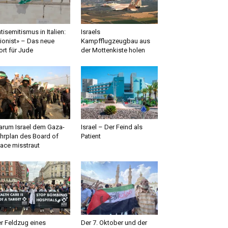
tisemitismus in Italien:
Israels
ionist» – Das neue
Kampfflugzeugbau aus
rt für Jude
der Mottenkiste holen
rum Israel dem Gaza-
Israel – Der Feind als
hrplan des Board of
Patient
ace misstraut
r Feldzug eines
Der 7. Oktober und der