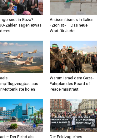
ngersnot in Gaza?
Antisemitismus in Italien:
O-Zahlen sagen etwas
«Zionist» – Das neue
deres
Wort für Jude
raels
Warum Israel dem Gaza-
mpfflugzeugbau aus
Fahrplan des Board of
r Mottenkiste holen
Peace misstraut
rael – Der Feind als
Der Feldzug eines