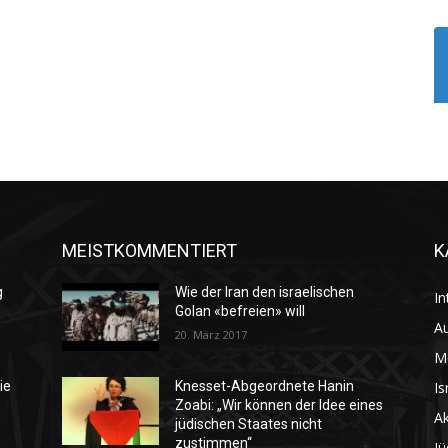
MEISTKOMMENTIERT
K
g
Wie der Iran den israelischen
In
Golan «befreien» will
Au
20. März 2017
M
Is
ie
Knesset-Abgeordnete Hanin
Zoabi: „Wir können der Idee eines
Ak
jüdischen Staates nicht
zustimmen“
Jü