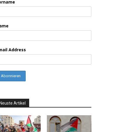
orname
ame
mail Address
Neuste Artikel