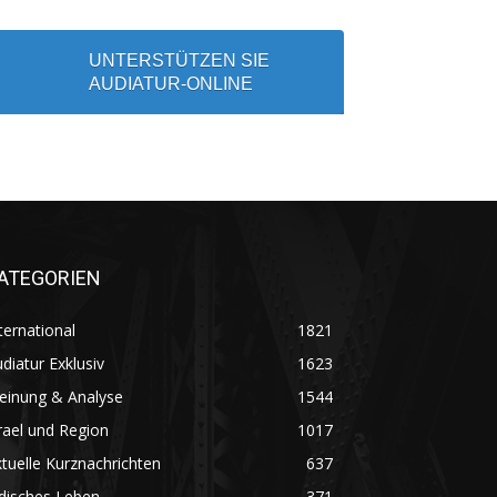
UNTERSTÜTZEN SIE
AUDIATUR-ONLINE
ATEGORIEN
ternational
1821
diatur Exklusiv
1623
einung & Analyse
1544
rael und Region
1017
tuelle Kurznachrichten
637
disches Leben
371