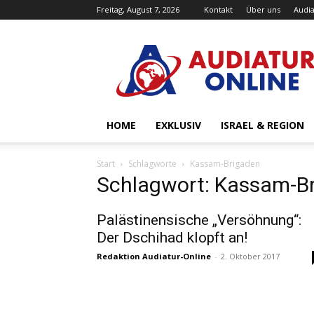
Freitag, August 7, 2026
Kontakt
Über uns
Audia
Audiatur-
Online
HOME
EXKLUSIV
ISRAEL & REGION
Start
Schlagworte
Kassam-Brigaden
Schlagwort: Kassam-B
Palästinensische „Versöhnung“:
Der Dschihad klopft an!
Redaktion Audiatur-Online
-
2. Oktober 2017