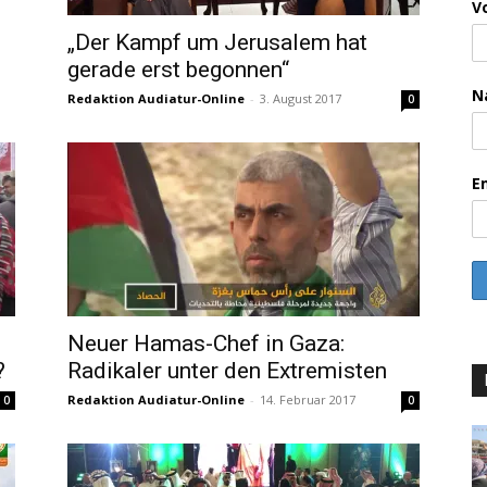
V
„Der Kampf um Jerusalem hat
gerade erst begonnen“
N
Redaktion Audiatur-Online
-
3. August 2017
0
E
Neuer Hamas-Chef in Gaza:
?
Radikaler unter den Extremisten
Redaktion Audiatur-Online
-
14. Februar 2017
0
0