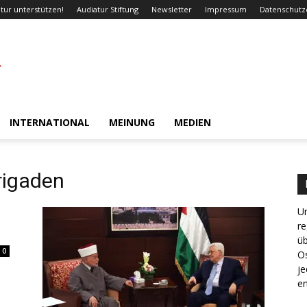
tur unterstützen!
Audiatur Stiftung
Newsletter
Impressum
Datenschutz
INTERNATIONAL
MEINUNG
MEDIEN
rigaden
Un
re
ü
0
Os
je
en