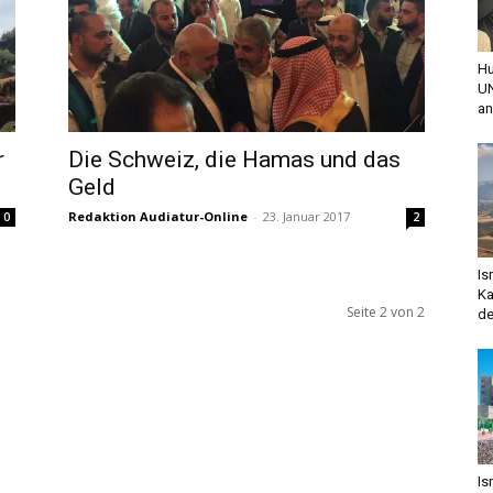
Hu
UN
an
r
Die Schweiz, die Hamas und das
Geld
Redaktion Audiatur-Online
-
23. Januar 2017
0
2
Is
Ka
Seite 2 von 2
de
Is