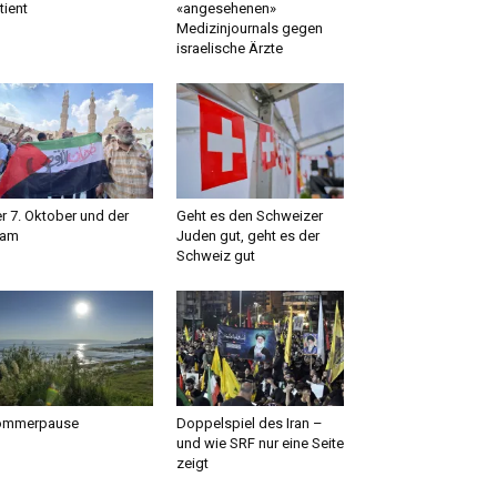
tient
«angesehenen»
Medizinjournals gegen
israelische Ärzte
r 7. Oktober und der
Geht es den Schweizer
lam
Juden gut, geht es der
Schweiz gut
ommerpause
Doppelspiel des Iran –
und wie SRF nur eine Seite
zeigt