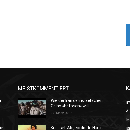
MEISTKOMMENTIERT
K
g
Wie der Iran den israelischen
In
Golan «befreien» will
Au
20. März 2017
M
Is
ie
Knesset-Abgeordnete Hanin