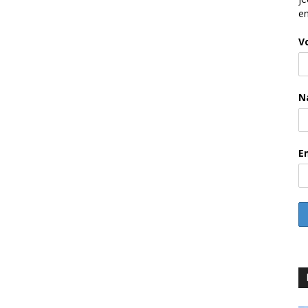
en
V
N
E