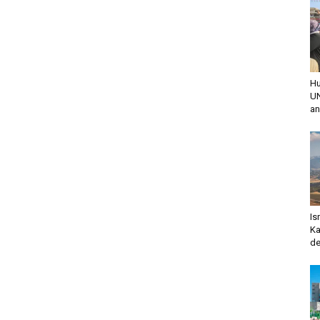
Hu
UN
an
Is
Ka
de