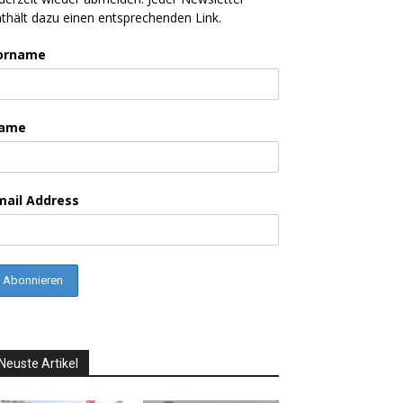
thält dazu einen entsprechenden Link.
orname
ame
mail Address
Neuste Artikel