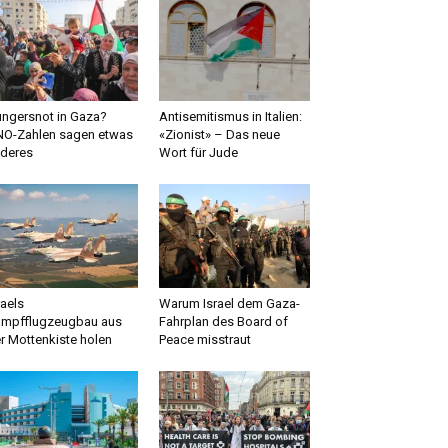
ngersnot in Gaza?
Antisemitismus in Italien:
O-Zahlen sagen etwas
«Zionist» – Das neue
deres
Wort für Jude
raels
Warum Israel dem Gaza-
mpfflugzeugbau aus
Fahrplan des Board of
r Mottenkiste holen
Peace misstraut