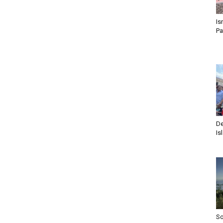
Is
Pa
De
Is
S