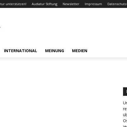
tur unterstützen!
Audiatur Stiftung
Newsletter
Impressum
Datenschutz
INTERNATIONAL
MEINUNG
MEDIEN
Un
re
ü
Os
je