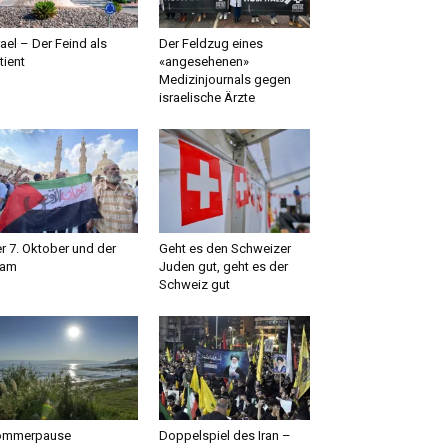
rael – Der Feind als
Der Feldzug eines
tient
«angesehenen»
Medizinjournals gegen
israelische Ärzte
r 7. Oktober und der
Geht es den Schweizer
lam
Juden gut, geht es der
Schweiz gut
ommerpause
Doppelspiel des Iran –