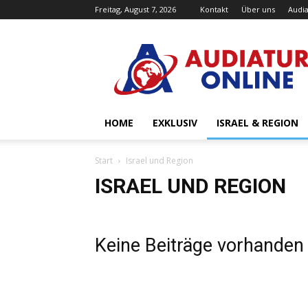
Freitag, August 7, 2026
Kontakt
Über uns
Audia
Audiatur-
Online
HOME
EXKLUSIV
ISRAEL & REGION
Start
Israel und Region
ISRAEL UND REGION
Keine Beiträge vorhanden