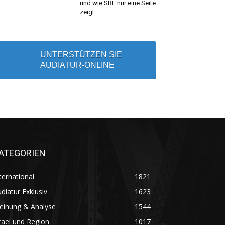
und wie SRF nur eine Seite
zeigt
UNTERSTÜTZEN SIE
AUDIATUR-ONLINE
ATEGORIEN
ternational
1821
diatur Exklusiv
1623
einung & Analyse
1544
rael und Region
1017