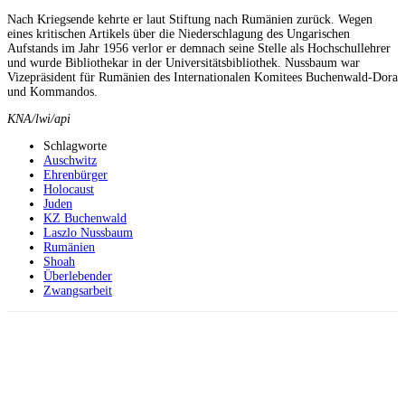
Nach Kriegsende kehrte er laut Stiftung nach Rumänien zurück. Wegen
eines kritischen Artikels über die Niederschlagung des Ungarischen
Aufstands im Jahr 1956 verlor er demnach seine Stelle als Hochschullehrer
und wurde Bibliothekar in der Universitätsbibliothek. Nussbaum war
Vizepräsident für Rumänien des Internationalen Komitees Buchenwald-Dora
und Kommandos.
KNA/lwi/api
Schlagworte
Auschwitz
Ehrenbürger
Holocaust
Juden
KZ Buchenwald
Laszlo Nussbaum
Rumänien
Shoah
Überlebender
Zwangsarbeit
Facebook
X
Telegram
WhatsApp