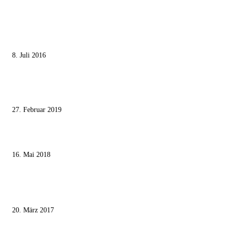
MEISTGELESEN
Die unerwünschte Offenbarung eines deutschen Syrers
8. Juli 2016
Pressefreiheit Fehlanzeige – Wie deutsche Politiker unliebsame Journaliste
mundtot machen wollen
27. Februar 2019
Ägypter stoppten die Gaza-Grenzunruhen
16. Mai 2018
MEISTKOMMENTIERT
Wie der Iran den israelischen Golan «befreien» will
20. März 2017