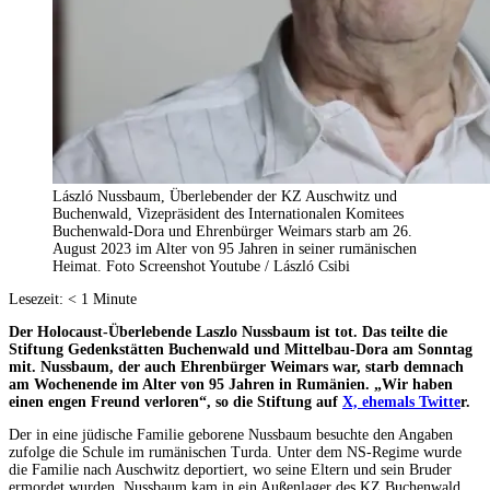
László Nussbaum, Überlebender der KZ Auschwitz und
Buchenwald, Vizepräsident des Internationalen Komitees
Buchenwald-Dora und Ehrenbürger Weimars starb am 26.
August 2023 im Alter von 95 Jahren in seiner rumänischen
Heimat. Foto Screenshot Youtube / László Csibi
Lesezeit:
< 1
Minute
Der Holocaust-Überlebende Laszlo Nussbaum ist tot. Das teilte die
Stiftung Gedenkstätten Buchenwald und Mittelbau-Dora am Sonntag
mit. Nussbaum, der auch Ehrenbürger Weimars war, starb demnach
am Wochenende im Alter von 95 Jahren in Rumänien. „Wir haben
einen engen Freund verloren“, so die Stiftung auf
X, ehemals Twitte
r.
Der in eine jüdische Familie geborene Nussbaum besuchte den Angaben
zufolge die Schule im rumänischen Turda. Unter dem NS-Regime wurde
die Familie nach Auschwitz deportiert, wo seine Eltern und sein Bruder
ermordet wurden. Nussbaum kam in ein Außenlager des KZ Buchenwald