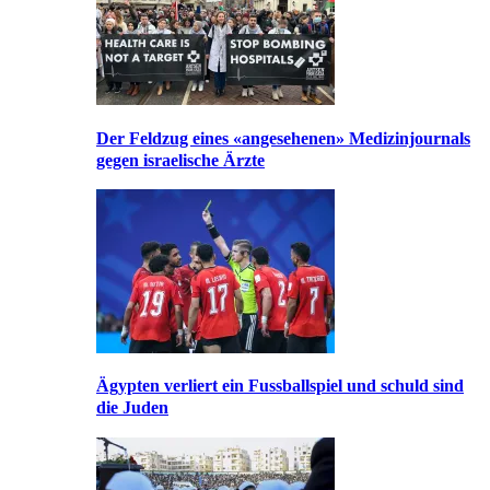
Der Feldzug eines «angesehenen» Medizinjournals
gegen israelische Ärzte
Ägypten verliert ein Fussballspiel und schuld sind
die Juden