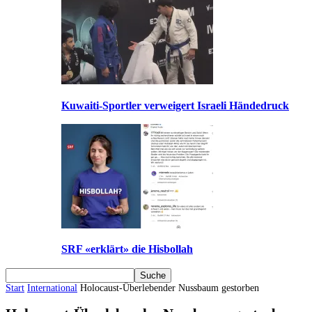
Kuwaiti-Sportler verweigert Israeli Händedruck
SRF «erklärt» die Hisbollah
Start
International
Holocaust-Überlebender Nussbaum gestorben