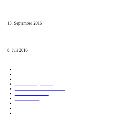
Knesset-Abgeordnete Hanin Zoabi: „Wir können der Idee eines jüdischen
Staates nicht zustimmen“
15. September 2016
Die unerwünschte Offenbarung eines deutschen Syrers
8. Juli 2016
KATEGORIEN
International
1821
Audiatur Exklusiv
1623
Meinung & Analyse
1544
Israel und Region
1017
Aktuelle Kurznachrichten
637
Jüdisches Leben
371
Innovation
225
Medien
112
Italiano
96
Français
91