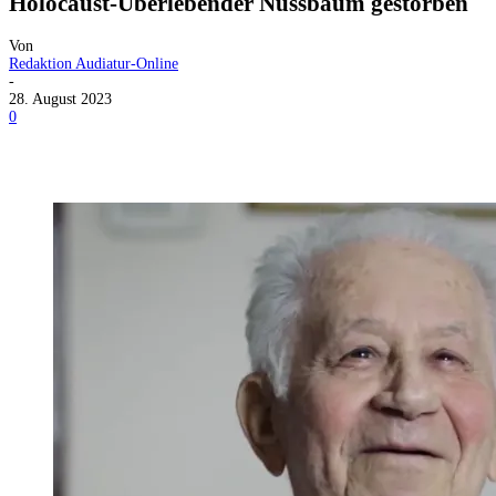
Holocaust-Überlebender Nussbaum gestorben
Von
Redaktion Audiatur-Online
-
28. August 2023
0
Facebook
X
Telegram
WhatsApp