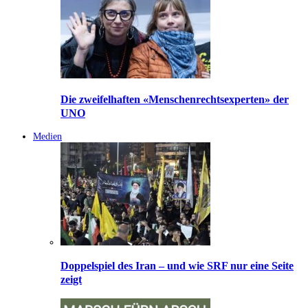
Die zweifelhaften «Menschenrechtsexperten» der
UNO
Medien
Doppelspiel des Iran – und wie SRF nur eine Seite
zeigt