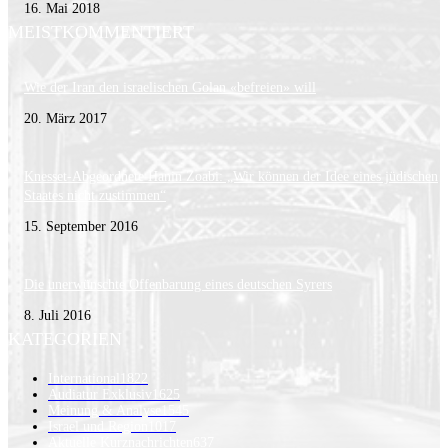
16. Mai 2018
MEISTKOMMENTIERT
Wie der Iran den israelischen Golan «befreien» will
20. März 2017
Knesset-Abgeordnete Hanin Zoabi: „Wir können der Idee eines jüdischen
Staates nicht zustimmen“
15. September 2016
Die unerwünschte Offenbarung eines deutschen Syrers
8. Juli 2016
KATEGORIEN
International
1822
Audiatur Exklusiv
1625
Meinung & Analyse
1545
Israel und Region
1017
Aktuelle Kurznachrichten
637