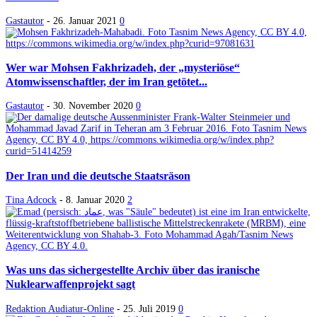
Gastautor
-
26. Januar 2021
0
Wer war Mohsen Fakhrizadeh, der „mysteriöse“
Atomwissenschaftler, der im Iran getötet...
Gastautor
-
30. November 2020
0
Der Iran und die deutsche Staatsräson
Tina Adcock
-
8. Januar 2020
2
Was uns das sichergestellte Archiv über das iranische
Nuklearwaffenprojekt sagt
Redaktion Audiatur-Online
-
25. Juli 2019
0