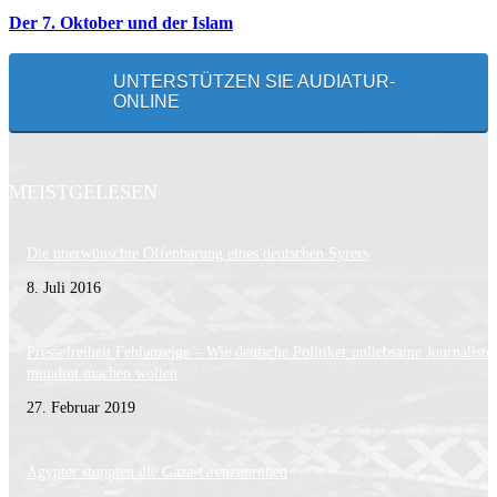
Der 7. Oktober und der Islam
UNTERSTÜTZEN SIE AUDIATUR-
ONLINE
MEISTGELESEN
Die unerwünschte Offenbarung eines deutschen Syrers
8. Juli 2016
Pressefreiheit Fehlanzeige – Wie deutsche Politiker unliebsame Journaliste
mundtot machen wollen
27. Februar 2019
Ägypter stoppten die Gaza-Grenzunruhen