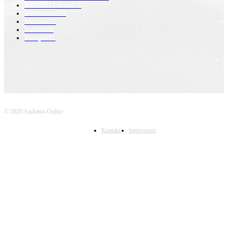
Jüdisches Leben
371
Innovation
225
Medien
112
Italiano
96
Français
91
© 2020 Audiatur-Online
Kontakt
Impressum