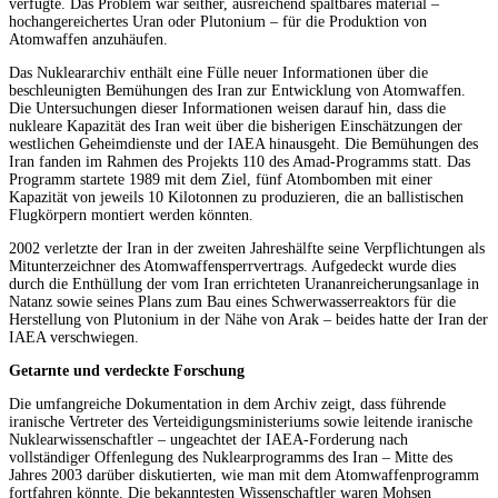
verfügte. Das Problem war seither, ausreichend spaltbares material –
hochangereichertes Uran oder Plutonium – für die Produktion von
Atomwaffen anzuhäufen.
Das Nukleararchiv enthält eine Fülle neuer Informationen über die
beschleunigten Bemühungen des Iran zur Entwicklung von Atomwaffen.
Die Untersuchungen dieser Informationen weisen darauf hin, dass die
nukleare Kapazität des Iran weit über die bisherigen Einschätzungen der
westlichen Geheimdienste und der IAEA hinausgeht. Die Bemühungen des
Iran fanden im Rahmen des Projekts 110 des Amad-Programms statt. Das
Programm startete 1989 mit dem Ziel, fünf Atombomben mit einer
Kapazität von jeweils 10 Kilotonnen zu produzieren, die an ballistischen
Flugkörpern montiert werden könnten.
2002 verletzte der Iran in der zweiten Jahreshälfte seine Verpflichtungen als
Mitunterzeichner des Atomwaffensperrvertrags. Aufgedeckt wurde dies
durch die Enthüllung der vom Iran errichteten Urananreicherungsanlage in
Natanz sowie seines Plans zum Bau eines Schwerwasserreaktors für die
Herstellung von Plutonium in der Nähe von Arak – beides hatte der Iran der
IAEA verschwiegen.
Getarnte und verdeckte Forschung
Die umfangreiche Dokumentation in dem Archiv zeigt, dass führende
iranische Vertreter des Verteidigungsministeriums sowie leitende iranische
Nuklearwissenschaftler – ungeachtet der IAEA-Forderung nach
vollständiger Offenlegung des Nuklearprogramms des Iran – Mitte des
Jahres 2003 darüber diskutierten, wie man mit dem Atomwaffenprogramm
fortfahren könnte. Die bekanntesten Wissenschaftler waren Mohsen