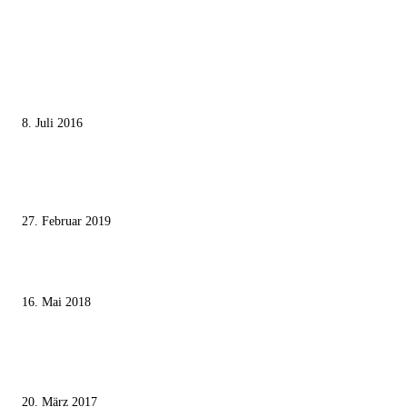
MEISTGELESEN
Die unerwünschte Offenbarung eines deutschen Syrers
8. Juli 2016
Pressefreiheit Fehlanzeige – Wie deutsche Politiker unliebsame Journaliste
mundtot machen wollen
27. Februar 2019
Ägypter stoppten die Gaza-Grenzunruhen
16. Mai 2018
MEISTKOMMENTIERT
Wie der Iran den israelischen Golan «befreien» will
20. März 2017