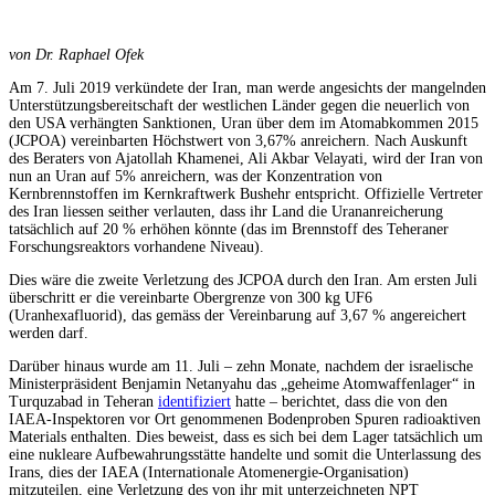
von Dr. Raphael Ofek
Am 7. Juli 2019 verkündete der Iran, man werde angesichts der mangelnden
Unterstützungsbereitschaft der westlichen Länder gegen die neuerlich von
den USA verhängten Sanktionen, Uran über dem im Atomabkommen 2015
(JCPOA) vereinbarten Höchstwert von 3,67% anreichern. Nach Auskunft
des Beraters von Ajatollah Khamenei, Ali Akbar Velayati, wird der Iran von
nun an Uran auf 5% anreichern, was der Konzentration von
Kernbrennstoffen im Kernkraftwerk Bushehr entspricht. Offizielle Vertreter
des Iran liessen seither verlauten, dass ihr Land die Urananreicherung
tatsächlich auf 20 % erhöhen könnte (das im Brennstoff des Teheraner
Forschungsreaktors vorhandene Niveau).
Dies wäre die zweite Verletzung des JCPOA durch den Iran. Am ersten Juli
überschritt er die vereinbarte Obergrenze von 300 kg UF6
(Uranhexafluorid), das gemäss der Vereinbarung auf 3,67 % angereichert
werden darf.
Darüber hinaus wurde am 11. Juli – zehn Monate, nachdem der israelische
Ministerpräsident Benjamin Netanyahu das „geheime Atomwaffenlager“ in
Turquzabad in Teheran
identifiziert
hatte – berichtet, dass die von den
IAEA-Inspektoren vor Ort genommenen Bodenproben Spuren radioaktiven
Materials enthalten. Dies beweist, dass es sich bei dem Lager tatsächlich um
eine nukleare Aufbewahrungsstätte handelte und somit die Unterlassung des
Irans, dies der IAEA (Internationale Atomenergie-Organisation)
mitzuteilen, eine Verletzung des von ihr mit unterzeichneten NPT