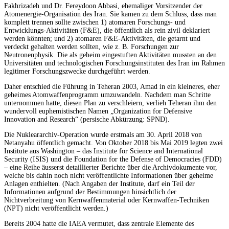
Fakhrizadeh und Dr. Fereydoon Abbasi, ehemaliger Vorsitzender der
Atomenergie-Organisation des Iran. Sie kamen zu dem Schluss, dass man
komplett trennen sollte zwischen 1) atomaren Forschungs- und
Entwicklungs-Aktivitäten (F&E), die öffentlich als rein zivil deklariert
werden könnten; und 2) atomaren F&E-Aktivitäten, die getarnt und
verdeckt gehalten werden sollten, wie z. B. Forschungen zur
Neutronenphysik. Die als geheim eingestuften Aktivitäten mussten an den
Universitäten und technologischen Forschungsinstituten des Iran im Rahmen
legitimer Forschungszwecke durchgeführt werden.
Daher entschied die Führung in Teheran 2003, Amad in ein kleineres, eher
geheimes Atomwaffenprogramm umzuwandeln. Nachdem man Schritte
unternommen hatte, diesen Plan zu verschleiern, verlieh Teheran ihm den
wundervoll euphemistischen Namen „Organization for Defensive
Innovation and Research“ (persische Abkürzung: SPND).
Die Nukleararchiv-Operation wurde erstmals am 30. April 2018 von
Netanyahu öffentlich gemacht. Von Oktober 2018 bis Mai 2019 legten zwei
Institute aus Washington – das Institute for Science and International
Security (ISIS) und die Foundation for the Defense of Democracies (FDD)
– eine Reihe äusserst detaillierter Berichte über die Archivdokumente vor,
welche bis dahin noch nicht veröffentlichte Informationen über geheime
Anlagen enthielten. (Nach Angaben der Institute, darf ein Teil der
Informationen aufgrund der Bestimmungen hinsichtlich der
Nichtverbreitung von Kernwaffenmaterial oder Kernwaffen-Techniken
(NPT) nicht veröffentlicht werden.)
Bereits 2004 hatte die IAEA vermutet, dass zentrale Elemente des