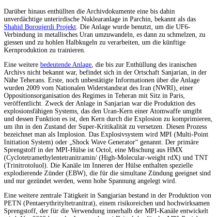
Darüber hinaus enthüllten die Archivdokumente eine bis dahin
unverdächtige unterirdische Nuklearanlage in Parchin, bekannt als das
Shahid Boroujerdi Projekt
. Die Anlage wurde benutzt, um die UF6-
Verbindung in metallisches Uran umzuwandeln, es dann zu schmelzen, zu
giessen und zu hohlen Halbkugeln zu verarbeiten, um die künftige
Kernproduktion zu trainieren.
Eine weitere
bedeutende Anlage
, die bis zur Enthüllung des iranischen
Archivs nicht bekannt war, befindet sich in der Ortschaft Sanjarian, in der
Nähe Teherans. Erste, noch unbestätigte Informationen über die Anlage
wurden 2009 vom Nationalen Widerstandsrat des Iran (NWRI), einer
Oppositionsorganisation des Regimes in Teheran mit Sitz in Paris,
veröffentlicht. Zweck der Anlage in Sanjarian war die Produktion des
explosionsfähigen Systems, das den Uran-Kern einer Atomwaffe umgibt
und dessen Funktion es ist, den Kern durch die Explosion zu komprimieren,
um ihn in den Zustand der Super-Kritikalität zu versetzen. Diesen Prozess
bezeichnet man als Implosion. Das Explosivsystem wird MPI (Multi-Point
Initiation System) oder „Shock Wave Generator“ genannt. Der primäre
Sprengstoff in der MPI-Hülse ist Octol, eine Mischung aus HMX
(Cyclotetramethylentetranitramin/ (High-Molecular-weight rdX) und TNT
(Trinitrotoluol). Die Kanäle im Inneren der Hülse enthalten spezielle
explodierende Zünder (EBW), die für die simultane Zündung geeignet sind
und nur gezündet werden, wenn hohe Spannung angelegt wird.
Eine weitere zentrale Tätigkeit in Sangjarian bestand in der Produktion von
PETN (Pentaerythrityltetranitrat), einem risikoreichen und hochwirksamen
Sprengstoff, der für die Verwendung innerhalb der MPI-Kanäle entwickelt