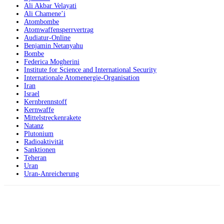
Ali Akbar Velayati
Ali Chamene’i
Atombombe
Atomwaffensperrvertrag
Audiatur-Online
Benjamin Netanyahu
Bombe
Federica Mogherini
Institute for Science and International Security
Internationale Atomenergie-Organisation
Iran
Israel
Kernbrennstoff
Kernwaffe
Mittelstreckenrakete
Natanz
Plutonium
Radioaktivität
Sanktionen
Teheran
Uran
Uran-Anreicherung
Facebook
X
Telegram
WhatsApp