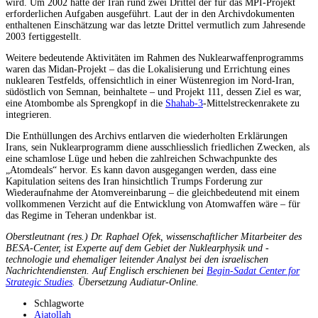
wird. Um 2002 hatte der Iran rund zwei Drittel der für das MPI-Projekt
erforderlichen Aufgaben ausgeführt. Laut der in den Archivdokumenten
enthaltenen Einschätzung war das letzte Drittel vermutlich zum Jahresende
2003 fertiggestellt.
Weitere bedeutende Aktivitäten im Rahmen des Nuklearwaffenprogramms
waren das Midan-Projekt – das die Lokalisierung und Errichtung eines
nuklearen Testfelds, offensichtlich in einer Wüstenregion im Nord-Iran,
südöstlich von Semnan, beinhaltete – und Projekt 111, dessen Ziel es war,
eine Atombombe als Sprengkopf in die
Shahab-3
-Mittelstreckenrakete zu
integrieren.
Die Enthüllungen des Archivs entlarven die wiederholten Erklärungen
Irans, sein Nuklearprogramm diene ausschliesslich friedlichen Zwecken, als
eine schamlose Lüge und heben die zahlreichen Schwachpunkte des
„Atomdeals“ hervor. Es kann davon ausgegangen werden, dass eine
Kapitulation seitens des Iran hinsichtlich Trumps Forderung zur
Wiederaufnahme der Atomvereinbarung – die gleichbedeutend mit einem
vollkommenen Verzicht auf die Entwicklung von Atomwaffen wäre – für
das Regime in Teheran undenkbar ist.
Oberstleutnant (res.) Dr. Raphael Ofek, wissenschaftlicher Mitarbeiter des
BESA-Center, ist Experte auf dem Gebiet der Nuklearphysik und -
technologie und ehemaliger leitender Analyst bei den israelischen
Nachrichtendiensten. Auf Englisch erschienen bei
Begin-Sadat Center for
Strategic Studies
. Übersetzung Audiatur-Online.
Schlagworte
Ajatollah