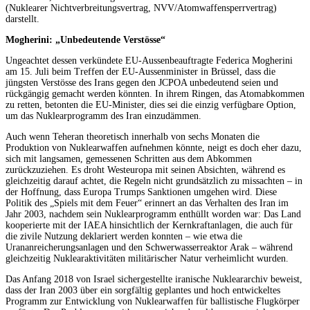
(Nuklearer Nichtverbreitungsvertrag, NVV/Atomwaffensperrvertrag)
darstellt.
Mogherini: „Unbedeutende Verstösse“
Ungeachtet dessen verkündete EU-Aussenbeauftragte Federica Mogherini
am 15. Juli beim Treffen der EU-Aussenminister in Brüssel, dass die
jüngsten Verstösse des Irans gegen den JCPOA unbedeutend seien und
rückgängig gemacht werden könnten. In ihrem Ringen, das Atomabkommen
zu retten, betonten die EU-Minister, dies sei die einzig verfügbare Option,
um das Nuklearprogramm des Iran einzudämmen.
Auch wenn Teheran theoretisch innerhalb von sechs Monaten die
Produktion von Nuklearwaffen aufnehmen könnte, neigt es doch eher dazu,
sich mit langsamen, gemessenen Schritten aus dem Abkommen
zurückzuziehen. Es droht Westeuropa mit seinen Absichten, während es
gleichzeitig darauf achtet, die Regeln nicht grundsätzlich zu missachten – in
der Hoffnung, dass Europa Trumps Sanktionen umgehen wird. Diese
Politik des „Spiels mit dem Feuer“ erinnert an das Verhalten des Iran im
Jahr 2003, nachdem sein Nuklearprogramm enthüllt worden war: Das Land
kooperierte mit der IAEA hinsichtlich der Kernkraftanlagen, die auch für
die zivile Nutzung deklariert werden konnten – wie etwa die
Urananreicherungsanlagen und den Schwerwasserreaktor Arak – während
gleichzeitig Nuklearaktivitäten militärischer Natur verheimlicht wurden.
Das Anfang 2018 von Israel sichergestellte iranische Nukleararchiv beweist,
dass der Iran 2003 über ein sorgfältig geplantes und hoch entwickeltes
Programm zur Entwicklung von Nuklearwaffen für ballistische Flugkörper