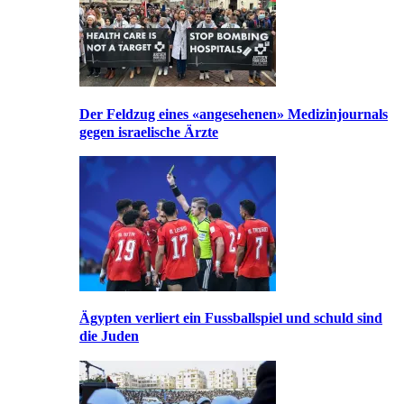
Der Feldzug eines «angesehenen» Medizinjournals
gegen israelische Ärzte
Ägypten verliert ein Fussballspiel und schuld sind
die Juden