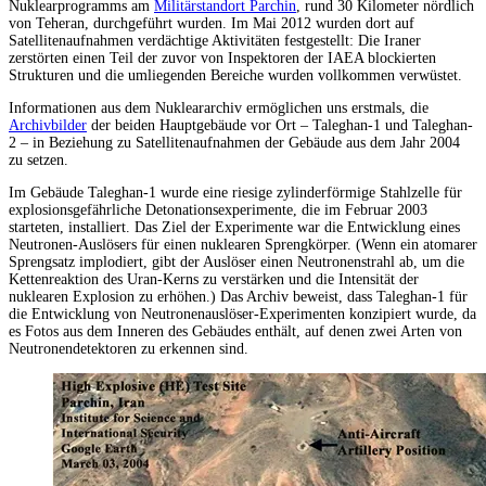
Nuklearprogramms am
Militärstandort Parchin
, rund 30 Kilometer nördlich
von Teheran, durchgeführt wurden. Im Mai 2012 wurden dort auf
Satellitenaufnahmen verdächtige Aktivitäten festgestellt: Die Iraner
zerstörten einen Teil der zuvor von Inspektoren der IAEA blockierten
Strukturen und die umliegenden Bereiche wurden vollkommen verwüstet.
Informationen aus dem Nukleararchiv ermöglichen uns erstmals, die
Archivbilder
der beiden Hauptgebäude vor Ort – Taleghan-1 und Taleghan-
2 – in Beziehung zu Satellitenaufnahmen der Gebäude aus dem Jahr 2004
zu setzen.
Im Gebäude Taleghan-1 wurde eine riesige zylinderförmige Stahlzelle für
explosionsgefährliche Detonationsexperimente, die im Februar 2003
starteten, installiert. Das Ziel der Experimente war die Entwicklung eines
Neutronen-Auslösers für einen nuklearen Sprengkörper. (Wenn ein atomarer
Sprengsatz implodiert, gibt der Auslöser einen Neutronenstrahl ab, um die
Kettenreaktion des Uran-Kerns zu verstärken und die Intensität der
nuklearen Explosion zu erhöhen.) Das Archiv beweist, dass Taleghan-1 für
die Entwicklung von Neutronenauslöser-Experimenten konzipiert wurde, da
es Fotos aus dem Inneren des Gebäudes enthält, auf denen zwei Arten von
Neutronendetektoren zu erkennen sind.