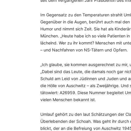
seit dem vergangenen Jahr Präsidentin des Int
Im Gegensatz zu den Temperaturen strahlt Umlau
Gegenüber in die Augen, berührt auch mal den A
Humor und nimmt sich Zeit. Sie hat als Kinderär
München. „Heute habe ich so viele Patienten in
lächelnd. Wer zu ihr kommt? Menschen mit unt
– und Nachfahren von NS-Tätern und Opfern.
„Ich glaube, sie kommen ausgerechnet zu mir, u
„Dabei sind das Leute, die damals noch gar ni
Schuld am Leid von Jüdinnen und Juden und an
die Hölle von Auschwitz – als Zweijährige. Un
tätowiert: A26959. Diese Nummer begleitet Um
vielen Menschen bekannt ist.
Umlauf gehört zu den laut Schätzungen der Cl
Überlebenden der Schoah. Was geht ihr durch 
blickt, der an die Befreiung von Auschwitz 1945