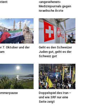
tient
«angesehenen»
Medizinjournals gegen
israelische Ärzte
r 7. Oktober und der
Geht es den Schweizer
lam
Juden gut, geht es der
Schweiz gut
ommerpause
Doppelspiel des Iran –
und wie SRF nur eine
Seite zeigt