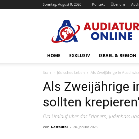
Sonntag, August 9, 2026
Kontakt
Über uns
Audi
Audiatur-
Online
HOME
EXKLUSIV
ISRAEL & REGION
Start
Jüdisches Leben
Als Zweijährige in Auschwitz
Als Zweijährige 
sollten krepieren
Eva Umlauf über das Erinnern, Judenhass un
Von
Gastautor
-
20. Januar 2026