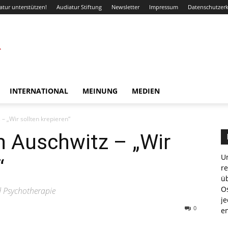
atur unterstützen!
Audiatur Stiftung
Newsletter
Impressum
Datenschutzer
INTERNATIONAL
MEINUNG
MEDIEN
 – „Wir sollten krepieren“
in Auschwitz – „Wir
Un
“
r
ü
Os
d Psychotherapie
je
0
e