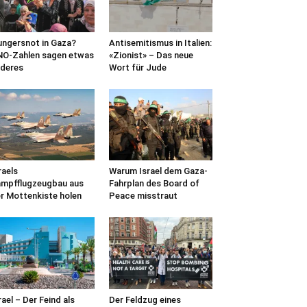
ngersnot in Gaza?
Antisemitismus in Italien:
O-Zahlen sagen etwas
«Zionist» – Das neue
deres
Wort für Jude
raels
Warum Israel dem Gaza-
mpfflugzeugbau aus
Fahrplan des Board of
r Mottenkiste holen
Peace misstraut
rael – Der Feind als
Der Feldzug eines