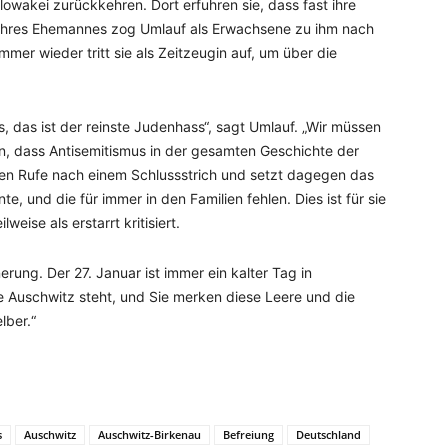
Slowakei zurückkehren. Dort erfuhren sie, dass fast ihre
ihres Ehemannes zog Umlauf als Erwachsene zu ihm nach
mmer wieder tritt sie als Zeitzeugin auf, um über die
, das ist der reinste Judenhass“, sagt Umlauf. „Wir müssen
n, dass Antisemitismus in der gesamten Geschichte der
egen Rufe nach einem Schlussstrich und setzt dagegen das
te, und die für immer in den Familien fehlen. Dies ist für sie
eise als erstarrt kritisiert.
erung. Der 27. Januar ist immer ein kalter Tag in
 Auschwitz steht, und Sie merken diese Leere und die
lber.“
s
Auschwitz
Auschwitz-Birkenau
Befreiung
Deutschland