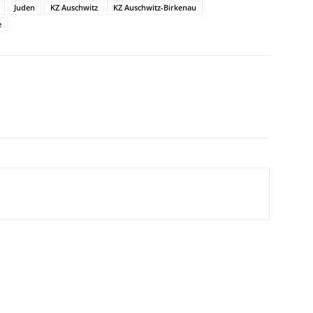
Juden
KZ Auschwitz
KZ Auschwitz-Birkenau
e
WhatsApp
Email
Drucken
Li