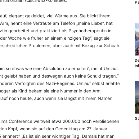
ernationalen Auschwitz-Komitees.
Pa
f, elegant gekleidet, viel Wärme aus. Sie blickt ihrem
rm, nennt eine Vertraute am Telefon „meine Liebe“, hat
ztin gearbeitet und praktiziert als Psychotherapeutin in
 der Woche wie früher an einem einzigen Tag“, sagt sie
erschiedlichen Problemen, aber auch mit Bezug zur Schoah
De
Is
m so etwas wie eine Absolution zu erhalten“, meint Umlauf.
cht gelebt haben und deswegen auch keine Schuld tragen.“
deren Verfolgten des Nazi-Regimes. Umlauf selbst erlebte
d sogar als Kind bekam sie eine Nummer in den Arm
lauf noch heute, auch wenn sie längst mit ihrem Namen
S
aims Conference weltweit etwa 200.000 noch verbliebenen
den Kopf, wenn sie auf den Gedenktag am 27. Januar
 erinnert? „Es ist ein sehr wichtiger Tag. Damals hat man