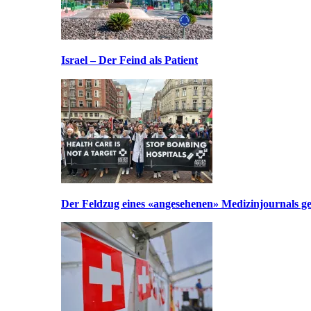
Israel – Der Feind als Patient
Der Feldzug eines «angesehenen» Medizinjournals geg