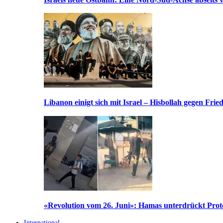
Libanon einigt sich mit Israel – Hisbollah gegen Frie
«Revolution vom 26. Juni»: Hamas unterdrückt Prote
International