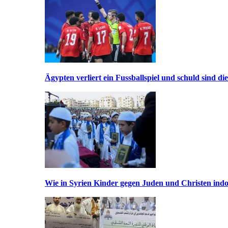
Ägypten verliert ein Fussballspiel und schuld sind di
Wie in Syrien Kinder gegen Juden und Christen indo