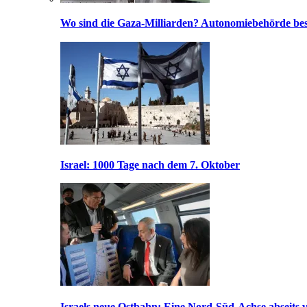
Wo sind die Gaza-Milliarden? Autonomiebehörde bes
Israel: 1000 Tage nach dem 7. Oktober
Israels neue Ostbahn: Eine Nord-Süd-Achse abseits v