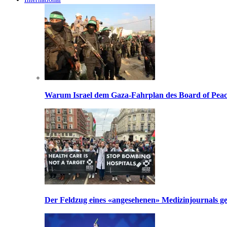
Warum Israel dem Gaza-Fahrplan des Board of Peac
Der Feldzug eines «angesehenen» Medizinjournals geg