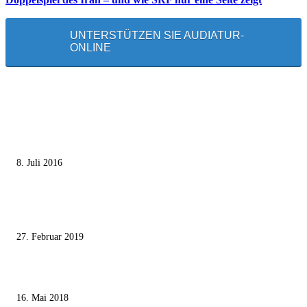
UNTERSTÜTZEN SIE AUDIATUR-
ONLINE
MEISTGELESEN
Die unerwünschte Offenbarung eines deutschen Syrers
8. Juli 2016
Pressefreiheit Fehlanzeige – Wie deutsche Politiker unliebsame Journaliste
mundtot machen wollen
27. Februar 2019
Ägypter stoppten die Gaza-Grenzunruhen
16. Mai 2018