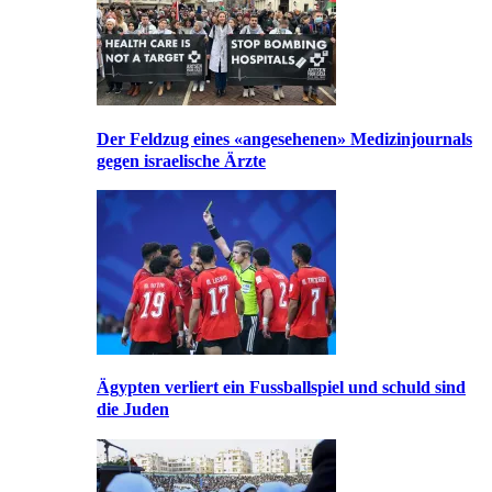
Der Feldzug eines «angesehenen» Medizinjournals
gegen israelische Ärzte
Ägypten verliert ein Fussballspiel und schuld sind
die Juden