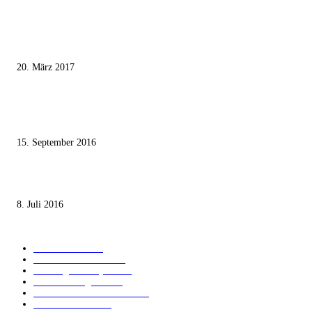
MEISTKOMMENTIERT
Wie der Iran den israelischen Golan «befreien» will
20. März 2017
Knesset-Abgeordnete Hanin Zoabi: „Wir können der Idee eines jüdischen
Staates nicht zustimmen“
15. September 2016
Die unerwünschte Offenbarung eines deutschen Syrers
8. Juli 2016
KATEGORIEN
International
1821
Audiatur Exklusiv
1623
Meinung & Analyse
1544
Israel und Region
1017
Aktuelle Kurznachrichten
637
Jüdisches Leben
371