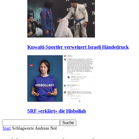
Kuwaiti-Sportler verweigert Israeli Händedruck
SRF «erklärt» die Hisbollah
Start
Schlagworte
Andreas Nol