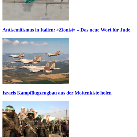
Antisemitismus in Italien: «Zionist» – Das neue Wort für Jude
Israels Kampfflugzeugbau aus der Mottenkiste holen