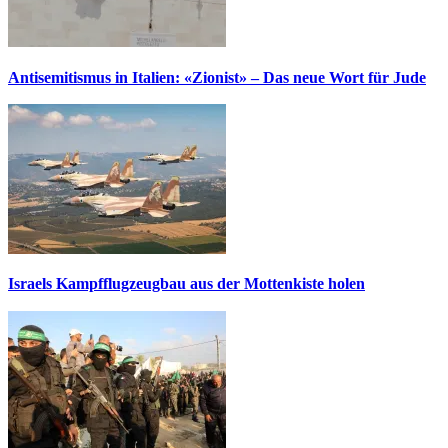
Antisemitismus in Italien: «Zionist» – Das neue Wort für Jude
Israels Kampfflugzeugbau aus der Mottenkiste holen