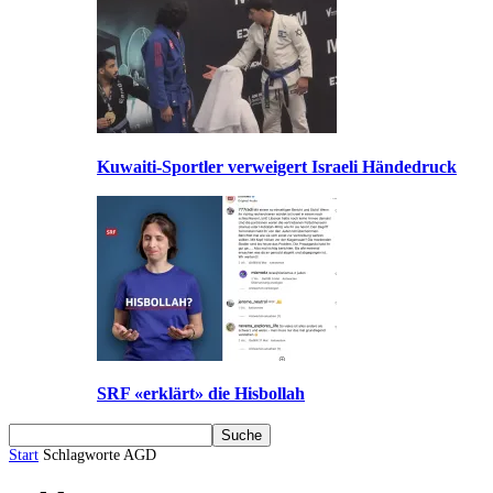
Kuwaiti-Sportler verweigert Israeli Händedruck
SRF «erklärt» die Hisbollah
Start
Schlagworte
AGD