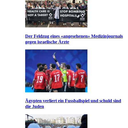
Der Feldzug eines «angesehenen» Medizinjournals
gegen israelische Ärzte
Ägypten verliert ein Fussballspiel und schuld sind
die Juden