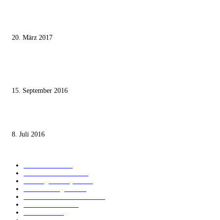
Wie der Iran den israelischen Golan «befreien» will
20. März 2017
Knesset-Abgeordnete Hanin Zoabi: „Wir können der Idee eines jüdischen
Staates nicht zustimmen“
15. September 2016
Die unerwünschte Offenbarung eines deutschen Syrers
8. Juli 2016
KATEGORIEN
International
1821
Audiatur Exklusiv
1623
Meinung & Analyse
1544
Israel und Region
1017
Aktuelle Kurznachrichten
637
Jüdisches Leben
371
Innovation
225