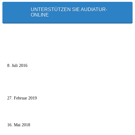
UNTERSTÜTZEN SIE AUDIATUR-
ONLINE
MEISTGELESEN
Die unerwünschte Offenbarung eines deutschen Syrers
8. Juli 2016
Pressefreiheit Fehlanzeige – Wie deutsche Politiker unliebsame Journaliste
mundtot machen wollen
27. Februar 2019
Ägypter stoppten die Gaza-Grenzunruhen
16. Mai 2018
MEISTKOMMENTIERT