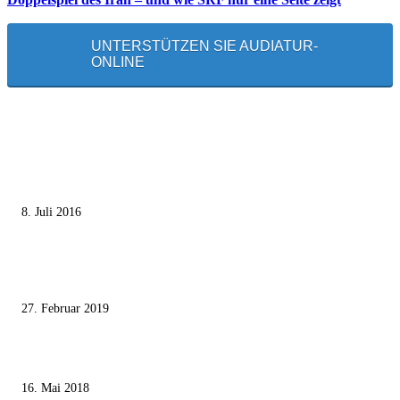
UNTERSTÜTZEN SIE AUDIATUR-
ONLINE
MEISTGELESEN
Die unerwünschte Offenbarung eines deutschen Syrers
8. Juli 2016
Pressefreiheit Fehlanzeige – Wie deutsche Politiker unliebsame Journaliste
mundtot machen wollen
27. Februar 2019
Ägypter stoppten die Gaza-Grenzunruhen
16. Mai 2018