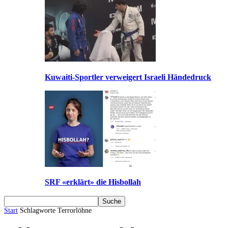
Kuwaiti-Sportler verweigert Israeli Händedruck
SRF «erklärt» die Hisbollah
Start
Schlagworte
Terrorlöhne