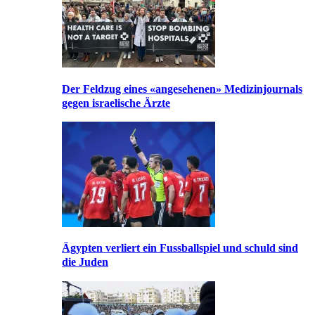
Der Feldzug eines «angesehenen» Medizinjournals
gegen israelische Ärzte
Ägypten verliert ein Fussballspiel und schuld sind
die Juden