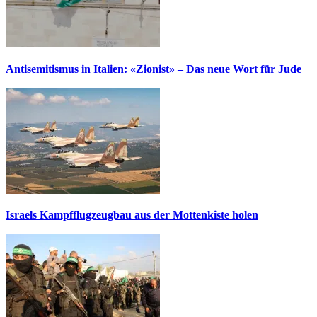
Antisemitismus in Italien: «Zionist» – Das neue Wort für Jude
Israels Kampfflugzeugbau aus der Mottenkiste holen