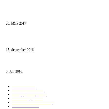
MEISTKOMMENTIERT
Wie der Iran den israelischen Golan «befreien» will
20. März 2017
Knesset-Abgeordnete Hanin Zoabi: „Wir können der Idee eines jüdischen
Staates nicht zustimmen“
15. September 2016
Die unerwünschte Offenbarung eines deutschen Syrers
8. Juli 2016
KATEGORIEN
International
1821
Audiatur Exklusiv
1623
Meinung & Analyse
1544
Israel und Region
1017
Aktuelle Kurznachrichten
637
Jüdisches Leben
371