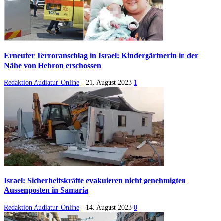
Erneuter Terroranschlag in Israel: Kindergärtnerin in der
Nähe von Hebron erschossen
Redaktion Audiatur-Online
-
21. August 2023
1
Israel: Sicherheitskräfte evakuieren nicht genehmigten
Aussenposten in Samaria
Redaktion Audiatur-Online
-
14. August 2023
0