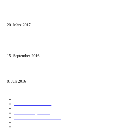
MEISTKOMMENTIERT
Wie der Iran den israelischen Golan «befreien» will
20. März 2017
Knesset-Abgeordnete Hanin Zoabi: „Wir können der Idee eines jüdischen
Staates nicht zustimmen“
15. September 2016
Die unerwünschte Offenbarung eines deutschen Syrers
8. Juli 2016
KATEGORIEN
International
1821
Audiatur Exklusiv
1623
Meinung & Analyse
1544
Israel und Region
1017
Aktuelle Kurznachrichten
637
Jüdisches Leben
371
Innovation
225