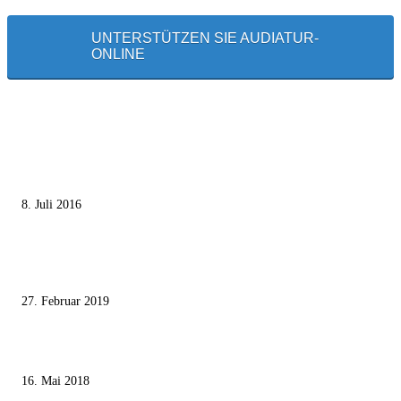
UNTERSTÜTZEN SIE AUDIATUR-
ONLINE
MEISTGELESEN
Die unerwünschte Offenbarung eines deutschen Syrers
8. Juli 2016
Pressefreiheit Fehlanzeige – Wie deutsche Politiker unliebsame Journaliste
mundtot machen wollen
27. Februar 2019
Ägypter stoppten die Gaza-Grenzunruhen
16. Mai 2018