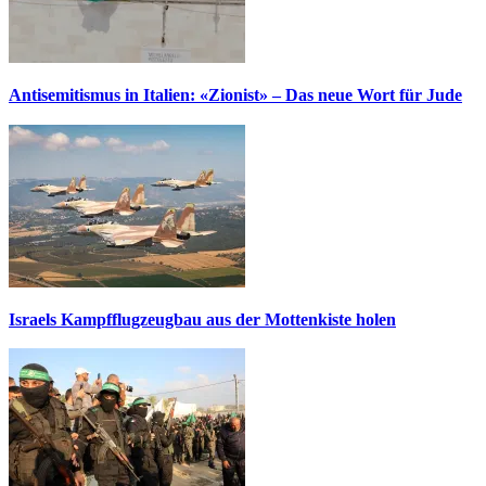
Antisemitismus in Italien: «Zionist» – Das neue Wort für Jude
Israels Kampfflugzeugbau aus der Mottenkiste holen