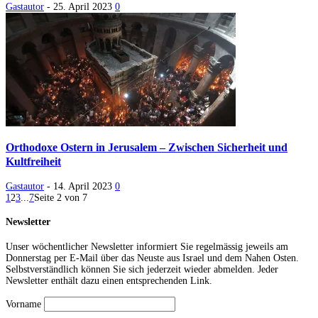
Gastautor
-
25. April 2023
0
Orthodoxe Ostern in Jerusalem – Zwischen Sicherheit und
Kultfreiheit
Gastautor
-
14. April 2023
0
1
2
3
...
7
Seite 2 von 7
Newsletter
Unser wöchentlicher Newsletter informiert Sie regelmässig jeweils am
Donnerstag per E-Mail über das Neuste aus Israel und dem Nahen Osten.
Selbstverständlich können Sie sich jederzeit wieder abmelden. Jeder
Newsletter enthält dazu einen entsprechenden Link.
Vorname