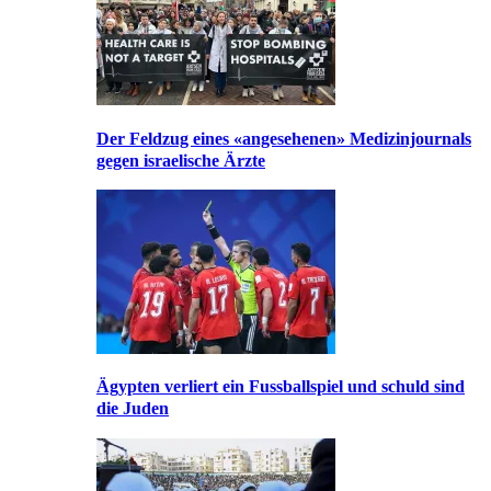
Der Feldzug eines «angesehenen» Medizinjournals
gegen israelische Ärzte
Ägypten verliert ein Fussballspiel und schuld sind
die Juden