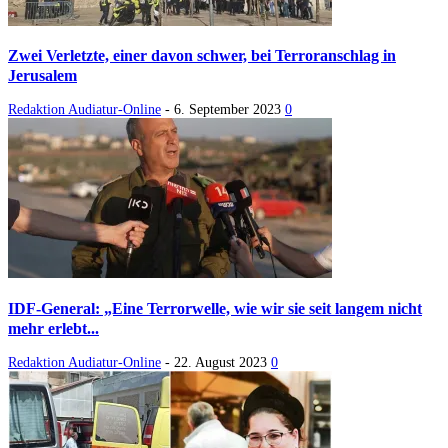
Zwei Verletzte, einer davon schwer, bei Terroranschlag in
Jerusalem
Redaktion Audiatur-Online
-
6. September 2023
0
IDF-General: „Eine Terrorwelle, wie wir sie seit langem nicht
mehr erlebt...
Redaktion Audiatur-Online
-
22. August 2023
0