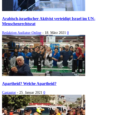
Arabisch-israelischer Aktivist verteidigt Israel im UN-
Menschenrechtsrat
Redaktion Audiatur-Online
-
18. März 2021
0
Apartheid? Welche Apartheid?
Gastautor
-
25. Januar 2021
0