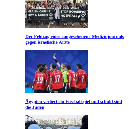
Der Feldzug eines «angesehenen» Medizinjournals
gegen israelische Ärzte
Ägypten verliert ein Fussballspiel und schuld sind
die Juden