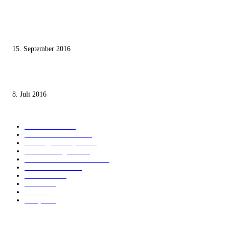
Knesset-Abgeordnete Hanin Zoabi: „Wir können der Idee eines jüdischen
Staates nicht zustimmen“
15. September 2016
Die unerwünschte Offenbarung eines deutschen Syrers
8. Juli 2016
KATEGORIEN
International
1821
Audiatur Exklusiv
1623
Meinung & Analyse
1544
Israel und Region
1017
Aktuelle Kurznachrichten
637
Jüdisches Leben
371
Innovation
225
Medien
112
Italiano
96
Français
91