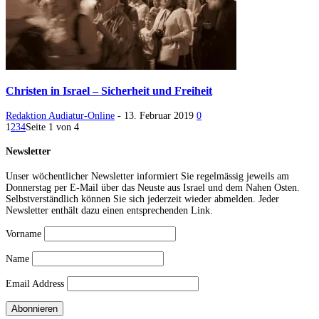
Christen in Israel – Sicherheit und Freiheit
Redaktion Audiatur-Online
-
13. Februar 2019
0
1
2
3
4
Seite 1 von 4
Newsletter
Unser wöchentlicher Newsletter informiert Sie regelmässig jeweils am
Donnerstag per E-Mail über das Neuste aus Israel und dem Nahen Osten.
Selbstverständlich können Sie sich jederzeit wieder abmelden. Jeder
Newsletter enthält dazu einen entsprechenden Link.
Vorname
Name
Email Address