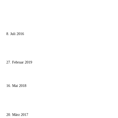
MEISTGELESEN
Die unerwünschte Offenbarung eines deutschen Syrers
8. Juli 2016
Pressefreiheit Fehlanzeige – Wie deutsche Politiker unliebsame Journaliste
mundtot machen wollen
27. Februar 2019
Ägypter stoppten die Gaza-Grenzunruhen
16. Mai 2018
MEISTKOMMENTIERT
Wie der Iran den israelischen Golan «befreien» will
20. März 2017