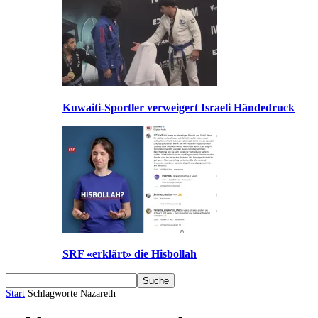
Kuwaiti-Sportler verweigert Israeli Händedruck
SRF «erklärt» die Hisbollah
Start
Schlagworte
Nazareth