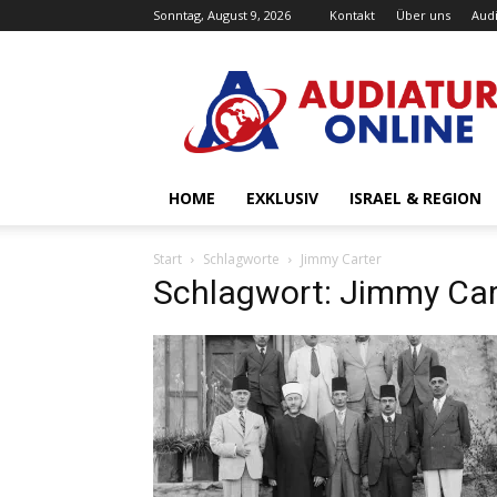
Sonntag, August 9, 2026
Kontakt
Über uns
Audi
Audiatur-
Online
HOME
EXKLUSIV
ISRAEL & REGION
Start
Schlagworte
Jimmy Carter
Schlagwort: Jimmy Car