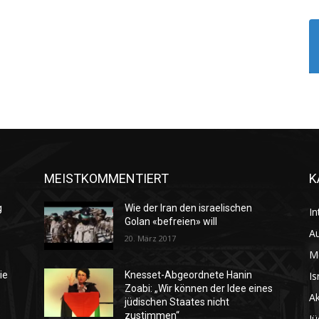
MEISTKOMMENTIERT
K
g
Wie der Iran den israelischen
In
Golan «befreien» will
Au
20. März 2017
M
Is
ie
Knesset-Abgeordnete Hanin
Zoabi: „Wir können der Idee eines
Ak
jüdischen Staates nicht
zustimmen“
Jü