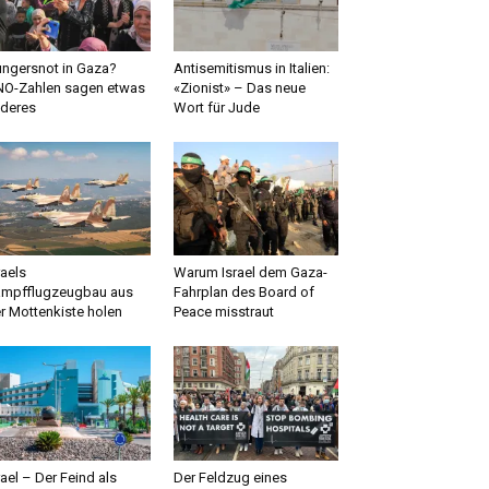
ngersnot in Gaza?
Antisemitismus in Italien:
O-Zahlen sagen etwas
«Zionist» – Das neue
deres
Wort für Jude
raels
Warum Israel dem Gaza-
mpfflugzeugbau aus
Fahrplan des Board of
r Mottenkiste holen
Peace misstraut
rael – Der Feind als
Der Feldzug eines