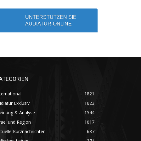
UNTERSTÜTZEN SIE
AUDIATUR-ONLINE
ATEGORIEN
ternational
1821
diatur Exklusiv
1623
einung & Analyse
1544
rael und Region
1017
tuelle Kurznachrichten
637
disches Leben
371