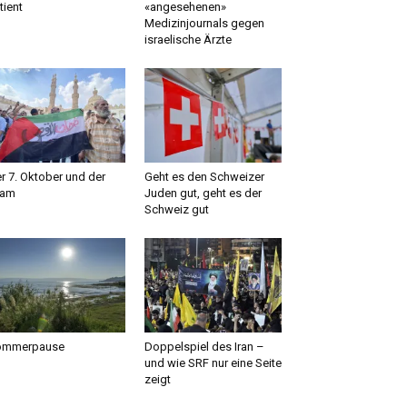
tient
«angesehenen»
Medizinjournals gegen
israelische Ärzte
r 7. Oktober und der
Geht es den Schweizer
lam
Juden gut, geht es der
Schweiz gut
ommerpause
Doppelspiel des Iran –
und wie SRF nur eine Seite
zeigt