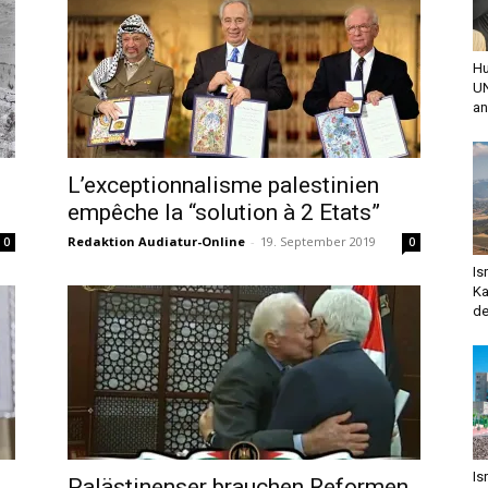
Hu
UN
an
L’exceptionnalisme palestinien
empêche la “solution à 2 Etats”
Redaktion Audiatur-Online
-
19. September 2019
0
0
Is
Ka
de
Is
Palästinenser brauchen Reformen,