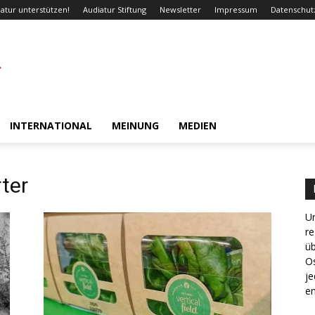
atur unterstützen!
Audiatur Stiftung
Newsletter
Impressum
Datenschut
INTERNATIONAL
MEINUNG
MEDIEN
ter
Un
re
ü
Os
je
en