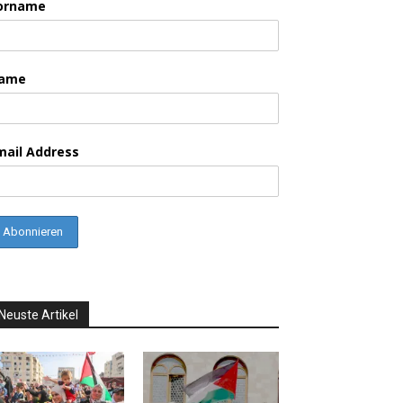
orname
ame
mail Address
Neuste Artikel