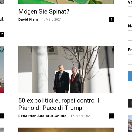
V
Mögen Sie Spinat?
at
David Klein
-
1. März 2021
7
N
2
E
50 ex politici europei contro il
Piano di Pace di Trump
Redaktion Audiatur-Online
-
17. März 2020
1
0