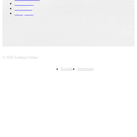
Medien
112
Italiano
96
Français
91
© 2020 Audiatur-Online
Kontakt
Impressum