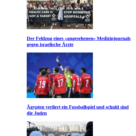
Der Feldzug eines «angesehenen» Medizinjournals
gegen israelische Ärzte
Ägypten verliert ein Fussballspiel und schuld sind
die Juden