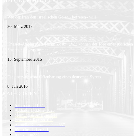
MEISTKOMMENTIERT
Wie der Iran den israelischen Golan «befreien» will
20. März 2017
Knesset-Abgeordnete Hanin Zoabi: „Wir können der Idee eines jüdischen
Staates nicht zustimmen“
15. September 2016
Die unerwünschte Offenbarung eines deutschen Syrers
8. Juli 2016
KATEGORIEN
International
1821
Audiatur Exklusiv
1623
Meinung & Analyse
1544
Israel und Region
1016
Aktuelle Kurznachrichten
637
Jüdisches Leben
371
Innovation
224