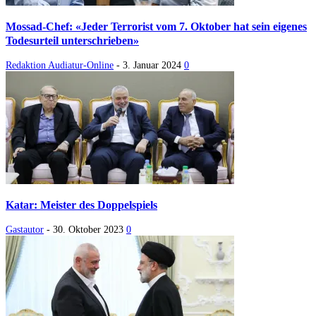
Mossad-Chef: «Jeder Terrorist vom 7. Oktober hat sein eigenes
Todesurteil unterschrieben»
Redaktion Audiatur-Online
-
3. Januar 2024
0
Katar: Meister des Doppelspiels
Gastautor
-
30. Oktober 2023
0