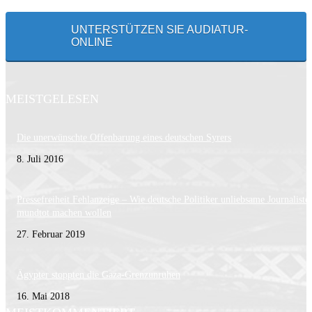
UNTERSTÜTZEN SIE AUDIATUR-
ONLINE
MEISTGELESEN
Die unerwünschte Offenbarung eines deutschen Syrers
8. Juli 2016
Pressefreiheit Fehlanzeige – Wie deutsche Politiker unliebsame Journaliste
mundtot machen wollen
27. Februar 2019
Ägypter stoppten die Gaza-Grenzunruhen
16. Mai 2018