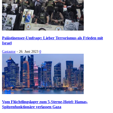
Palästinenser-Umfrage: Lieber Terrorismus als Frieden mit
Israel
Gastautor
-
26. Juni 2023
0
Vom Flüchtlingslager zum 5-Sterne-Hotel: Hamas-
Spitzenfunktionäre verlassen Gaza