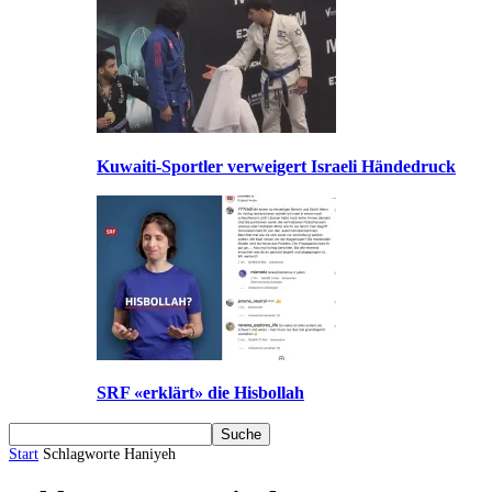
Kuwaiti-Sportler verweigert Israeli Händedruck
SRF «erklärt» die Hisbollah
Start
Schlagworte
Haniyeh