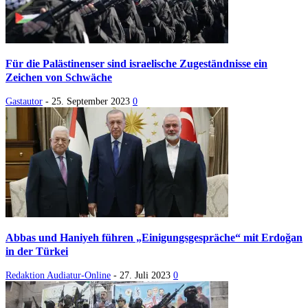
Für die Palästinenser sind israelische Zugeständnisse ein
Zeichen von Schwäche
Gastautor
-
25. September 2023
0
Abbas und Haniyeh führen „Einigungsgespräche“ mit Erdoğan
in der Türkei
Redaktion Audiatur-Online
-
27. Juli 2023
0