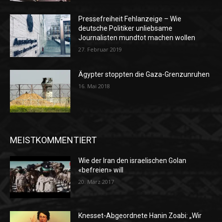
Pressefreiheit Fehlanzeige – Wie
deutsche Politiker unliebsame
Journalisten mundtot machen wollen
27. Februar 2019
Ägypter stoppten die Gaza-Grenzunruhen
16. Mai 2018
MEISTKOMMENTIERT
Wie der Iran den israelischen Golan
«befreien» will
20. März 2017
Knesset-Abgeordnete Hanin Zoabi: „Wir