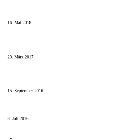
Ägypter stoppten die Gaza-Grenzunruhen
16. Mai 2018
MEISTKOMMENTIERT
Wie der Iran den israelischen Golan «befreien» will
20. März 2017
Knesset-Abgeordnete Hanin Zoabi: „Wir können der Idee eines jüdischen
Staates nicht zustimmen“
15. September 2016
Die unerwünschte Offenbarung eines deutschen Syrers
8. Juli 2016
KATEGORIEN
International
1821