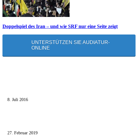
Doppelspiel des Iran – und wie SRF nur eine Seite zeigt
UNTERSTÜTZEN SIE AUDIATUR-
ONLINE
MEISTGELESEN
Die unerwünschte Offenbarung eines deutschen Syrers
8. Juli 2016
Pressefreiheit Fehlanzeige – Wie deutsche Politiker unliebsame Journaliste
mundtot machen wollen
27. Februar 2019