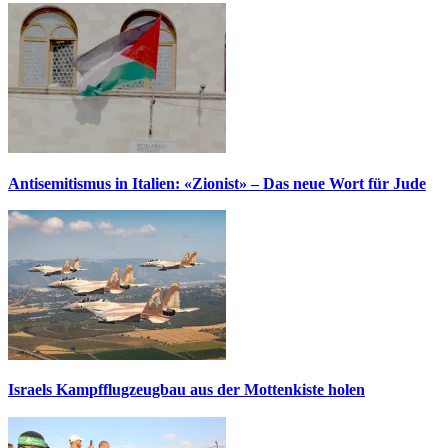
Antisemitismus in Italien: «Zionist» – Das neue Wort für Jude
Israels Kampfflugzeugbau aus der Mottenkiste holen