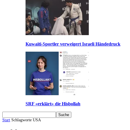
Kuwaiti-Sportler verweigert Israeli Händedruck
SRF «erklärt» die Hisbollah
Start
Schlagworte
USA