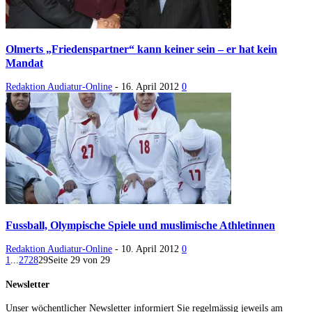
Olmerts „Friedenspartner“ kann keiner sein – er hat kein
Mandat
Redaktion Audiatur-Online
-
16. April 2012
0
Fussball, Olympische Spiele und muslimische Athletinnen
Redaktion Audiatur-Online
-
10. April 2012
0
1
...
27
28
29
Seite 29 von 29
Newsletter
Unser wöchentlicher Newsletter informiert Sie regelmässig jeweils am