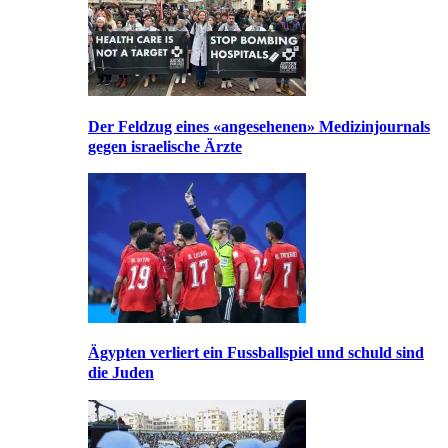
Der Feldzug eines «angesehenen» Medizinjournals
gegen israelische Ärzte
Ägypten verliert ein Fussballspiel und schuld sind
die Juden