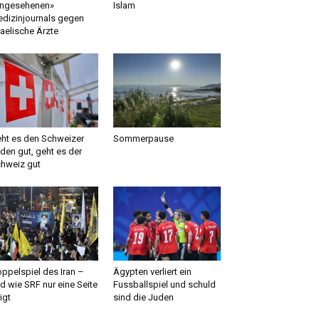
ngesehenen»
Islam
dizinjournals gegen
raelische Ärzte
ht es den Schweizer
Sommerpause
den gut, geht es der
hweiz gut
ppelspiel des Iran –
Ägypten verliert ein
d wie SRF nur eine Seite
Fussballspiel und schuld
igt
sind die Juden