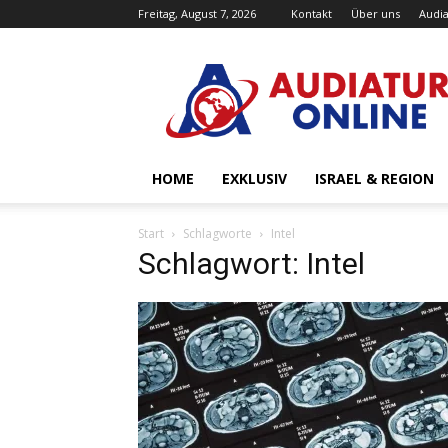
Freitag, August 7, 2026
Kontakt
Über uns
Audia
Audiatur-
Online
HOME
EXKLUSIV
ISRAEL & REGION
Start
Schlagworte
Intel
Schlagwort: Intel