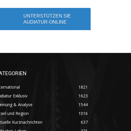
UNTERSTÜTZEN SIE
AUDIATUR-ONLINE
ATEGORIEN
ternational
1821
diatur Exklusiv
1623
einung & Analyse
1544
rael und Region
1016
tuelle Kurznachrichten
637
disches Leben
371