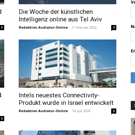
V
d
Die Woche der künstlichen
Intelligenz online aus Tel Aviv
N
Redaktion Audiatur-Online
-
3. Februar 2022
0
0
E
4
Intels neuestes Connectivity-
Produkt wurde in Israel entwickelt
Redaktion Audiatur-Online
-
14. Juli 2020
0
0