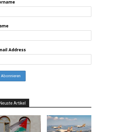
orname
ame
mail Address
Neuste Artikel