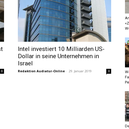
An
«Z
Wo
st
Intel investiert 10 Milliarden US-
Dollar in seine Unternehmen in
Israel
Redaktion Audiatur-Online
-
29. Januar 2019
0
0
Wa
Fa
Pe
De