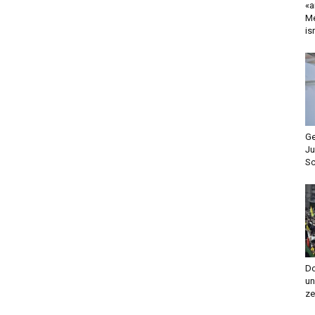
«a
Me
is
Ge
Ju
Sc
Do
un
ze