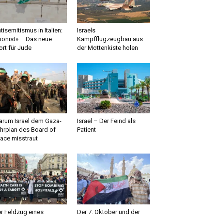
tisemitismus in Italien:
Israels
ionist» – Das neue
Kampfflugzeugbau aus
rt für Jude
der Mottenkiste holen
rum Israel dem Gaza-
Israel – Der Feind als
hrplan des Board of
Patient
ace misstraut
r Feldzug eines
Der 7. Oktober und der