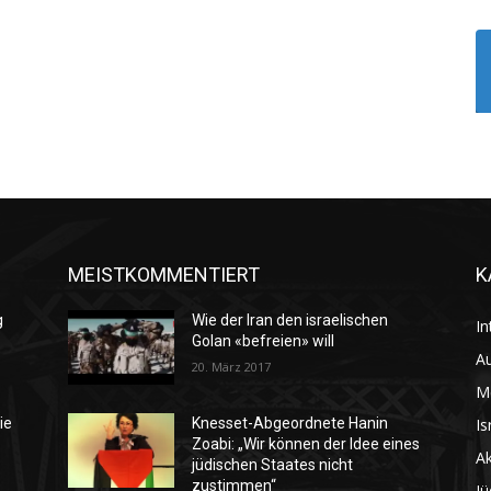
MEISTKOMMENTIERT
K
g
Wie der Iran den israelischen
In
Golan «befreien» will
Au
20. März 2017
M
Is
ie
Knesset-Abgeordnete Hanin
Zoabi: „Wir können der Idee eines
Ak
jüdischen Staates nicht
zustimmen“
Jü