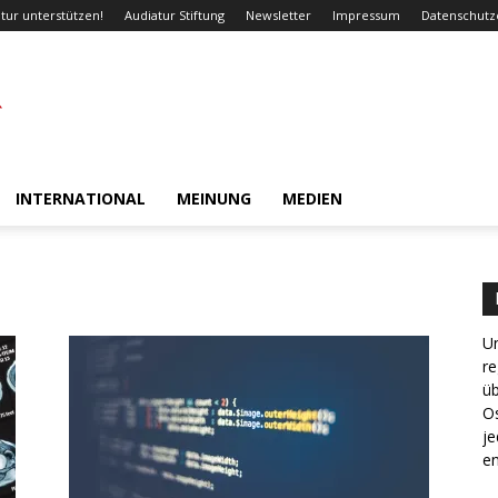
tur unterstützen!
Audiatur Stiftung
Newsletter
Impressum
Datenschutz
INTERNATIONAL
MEINUNG
MEDIEN
Un
re
ü
Os
je
en