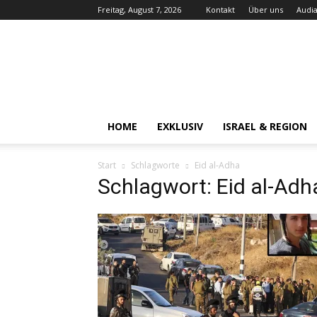
Freitag, August 7, 2026
Kontakt
Über uns
Audia
Audiatur-
Online
HOME
EXKLUSIV
ISRAEL & REGION
Start
Schlagworte
Eid al-Adha
Schlagwort: Eid al-Adh