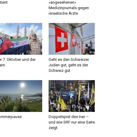
tient
«angesehenen»
Medizinjournals gegen
israelische Ärzte
r 7. Oktober und der
Geht es den Schweizer
lam
Juden gut, geht es der
Schweiz gut
ommerpause
Doppelspiel des Iran –
und wie SRF nur eine Seite
zeigt