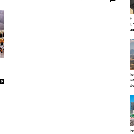
Hu
UN
an
Is
Ka
0
de
Is