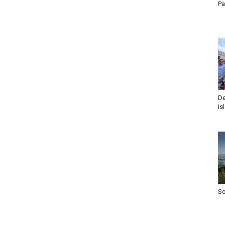
Pa
De
Is
S