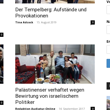
V
Der Tempelberg: Aufstände und
Provokationen
N
Tina Adcock
-
15. August 2019
0
0
E
Palästinenser verhaftet wegen
Bewirtung von israelischem
Politiker
0
Redaktion Audiatur-Online
-
14. September 2017
0