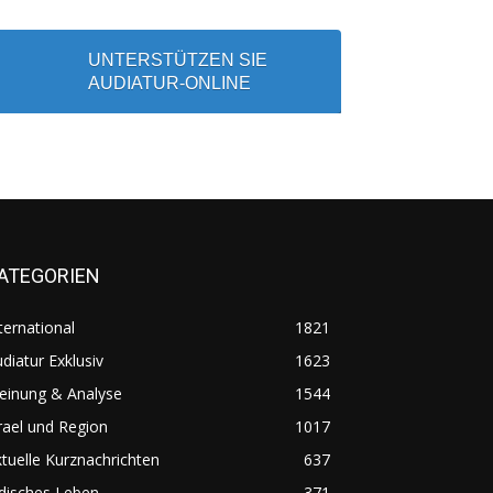
UNTERSTÜTZEN SIE
AUDIATUR-ONLINE
ATEGORIEN
ternational
1821
diatur Exklusiv
1623
einung & Analyse
1544
rael und Region
1017
tuelle Kurznachrichten
637
disches Leben
371