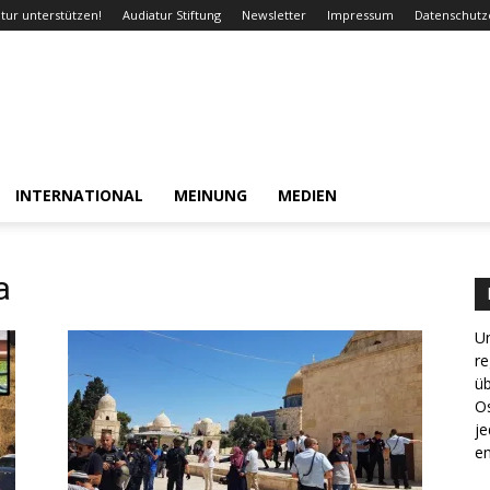
tur unterstützen!
Audiatur Stiftung
Newsletter
Impressum
Datenschutz
INTERNATIONAL
MEINUNG
MEDIEN
a
Un
re
ü
Os
je
en