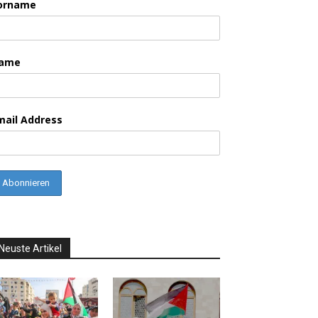
orname
ame
mail Address
Neuste Artikel