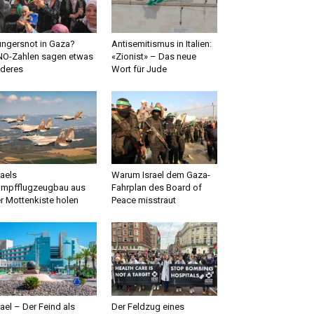
ngersnot in Gaza?
Antisemitismus in Italien:
O-Zahlen sagen etwas
«Zionist» – Das neue
deres
Wort für Jude
raels
Warum Israel dem Gaza-
mpfflugzeugbau aus
Fahrplan des Board of
r Mottenkiste holen
Peace misstraut
rael – Der Feind als
Der Feldzug eines