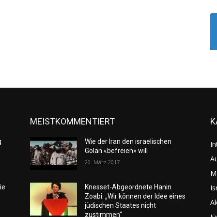
MEISTKOMMENTIERT
K
g
Wie der Iran den israelischen
In
Golan «befreien» will
Au
20. März 2017
M
Is
ie
Knesset-Abgeordnete Hanin
Zoabi: „Wir können der Idee eines
Ak
jüdischen Staates nicht
zustimmen“
Jü