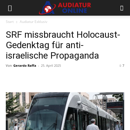
Start
Audiatur Exklusiv
SRF missbraucht Holocaust-
Gedenktag für anti-
israelische Propaganda
Von
Gerardo Raffa
-
25. April 2025
7
Facebook
X
Telegram
WhatsApp