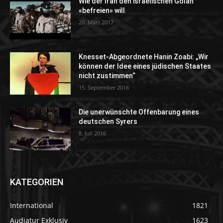
Wie der Iran den israelischen Golan
«befreien» will
20. März 2017
Knesset-Abgeordnete Hanin Zoabi: „Wir
können der Idee eines jüdischen Staates
nicht zustimmen“
15. September 2016
Die unerwünschte Offenbarung eines
deutschen Syrers
8. Juli 2016
KATEGORIEN
International
1821
Audiatur Exklusiv
1623