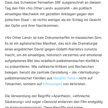
Dass das Schweizer Fernsehen SRF ausgerechnet an diesem
Tag den Film «No Other Land» ausstrahlt – ein politisch
einseitiges Machwerk mit gezielten Anklagen gegen den
jüdischen Staat – ist nichts weniger als ein Schlag ins Gesicht
der Opfer und ihrer Nachkommen.
«No Other Land» ist kein Dokumentarfilm im klassischen Sinn.
Es ist ein agitatorisches Manifest, das sich die Dramaturgie
eines angeblichen David-gegen-Goliath-Narrativs zunutze
macht, um ein einseitiges, historisch verzerrtes und emotional
aufgeladenes Bild des israelisch-palästinensischen Konflikts
zu präsentieren. Wie zahlreiche Kritiken und Recherchen
belegen, beruht die zentrale Darstellung – die «Vertreibung»
palästinensischer Familien aus
Masafer Yatta
– nicht auf
Tatsachen, sondern auf
Erfindungen
von Aktivisten.
Die Verwendung der Begriffe «Apartheid», «ethnische
Säuberung» und sogar «Genozid entlarven den Film endgültig
als Kampagnenprodukt. Diese Begriffe sind keine