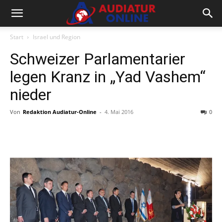
Start
Israel und Region
Schweizer Parlamentarier
legen Kranz in „Yad Vashem“
nieder
Von
Redaktion Audiatur-Online
-
4. Mai 2016
0
Facebook
X
Telegram
WhatsA