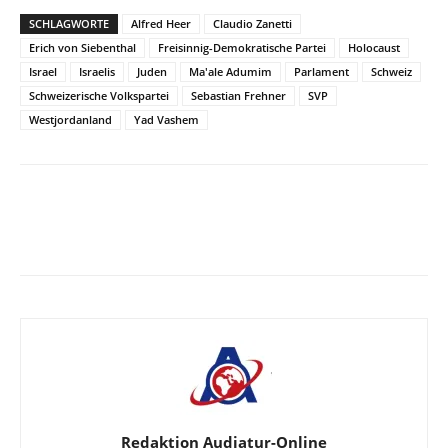
SCHLAGWORTE
Alfred Heer
Claudio Zanetti
Erich von Siebenthal
Freisinnig-Demokratische Partei
Holocaust
Israel
Israelis
Juden
Ma'ale Adumim
Parlament
Schweiz
Schweizerische Volkspartei
Sebastian Frehner
SVP
Westjordanland
Yad Vashem
Facebook
X
Telegram
WhatsA
Redaktion Audiatur-Online