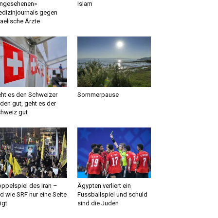
ngesehenen»
Islam
dizinjournals gegen
raelische Ärzte
ht es den Schweizer
Sommerpause
den gut, geht es der
hweiz gut
ppelspiel des Iran –
Ägypten verliert ein
d wie SRF nur eine Seite
Fussballspiel und schuld
igt
sind die Juden