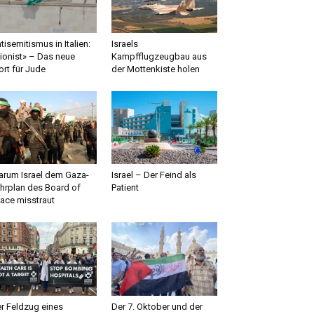
tisemitismus in Italien:
Israels
ionist» – Das neue
Kampfflugzeugbau aus
rt für Jude
der Mottenkiste holen
rum Israel dem Gaza-
Israel – Der Feind als
hrplan des Board of
Patient
ace misstraut
r Feldzug eines
Der 7. Oktober und der