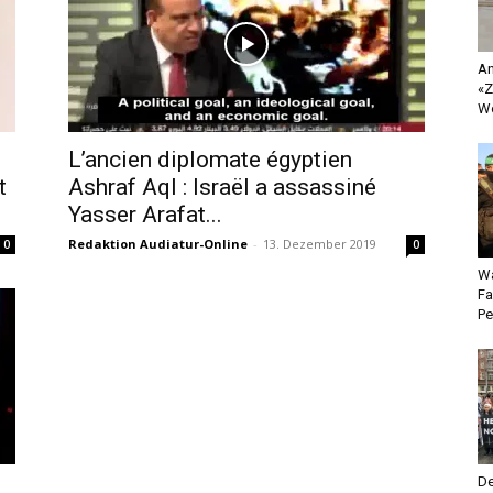
An
«Z
Wo
L’ancien diplomate égyptien
t
Ashraf Aql : Israël a assassiné
Yasser Arafat...
Redaktion Audiatur-Online
-
13. Dezember 2019
0
0
Wa
Fa
Pe
De