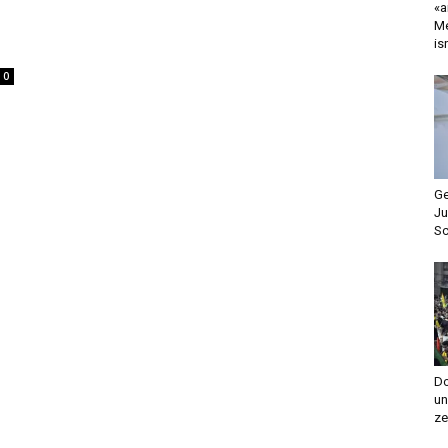
«a
Me
is
0
Ge
Ju
Sc
Do
un
ze