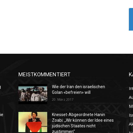
MEISTKOMMENTIERT
K
g
Wie der Iran den israelischen
In
Golan «befreien» will
Au
20. März 2017
M
Is
ie
Knesset-Abgeordnete Hanin
Zoabi: „Wir können der Idee eines
Ak
jüdischen Staates nicht
zustimmen“
Jü