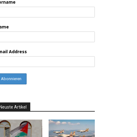
orname
ame
mail Address
Neuste Artikel