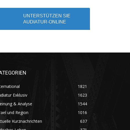
UNTERSTÜTZEN SIE
AUDIATUR-ONLINE
ATEGORIEN
ternational
1821
diatur Exklusiv
1623
einung & Analyse
1544
rael und Region
1016
tuelle Kurznachrichten
637
disches Leben
371