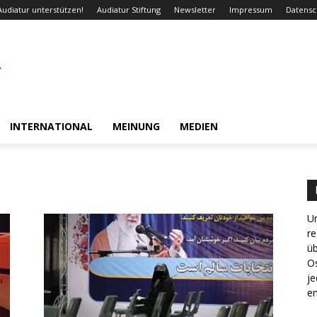
Audiatur unterstützen!
Audiatur Stiftung
Newsletter
Impressum
Datensc
INTERNATIONAL
MEINUNG
MEDIEN
Un
re
ü
Os
je
en