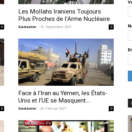
V
Les Mollahs Iraniens Toujours
Plus Proches de l’Arme Nucléaire
N
Gastautor
-
10. September 2021
0
0
E
Face à l’Iran au Yémen, les États-
Unis et l’UE se Masquent...
Gastautor
-
26. Februar 2021
0
0