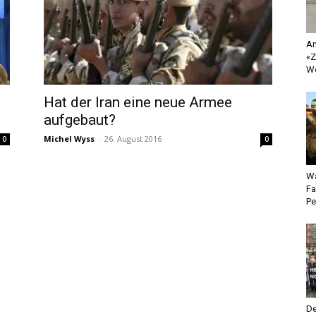
An
«Z
Wo
Hat der Iran eine neue Armee
aufgebaut?
Michel Wyss
-
26. August 2016
0
0
Wa
Fa
Pe
De