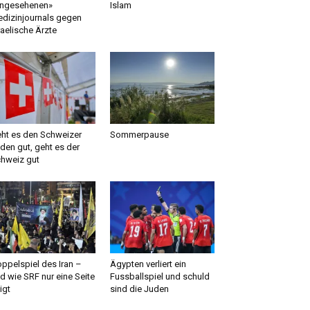
ngesehenen»
Islam
dizinjournals gegen
raelische Ärzte
ht es den Schweizer
Sommerpause
den gut, geht es der
hweiz gut
ppelspiel des Iran –
Ägypten verliert ein
d wie SRF nur eine Seite
Fussballspiel und schuld
igt
sind die Juden