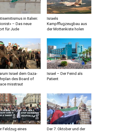
tisemitismus in Italien:
Israels
ionist» – Das neue
Kampfflugzeugbau aus
rt für Jude
der Mottenkiste holen
rum Israel dem Gaza-
Israel – Der Feind als
hrplan des Board of
Patient
ace misstraut
r Feldzug eines
Der 7. Oktober und der