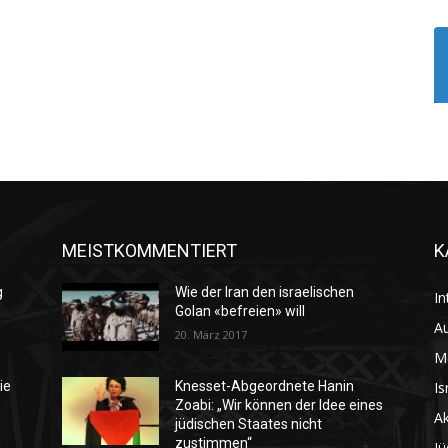
MEISTKOMMENTIERT
K
g
Wie der Iran den israelischen
In
Golan «befreien» will
Au
20. März 2017
M
Is
ie
Knesset-Abgeordnete Hanin
Zoabi: „Wir können der Idee eines
Ak
jüdischen Staates nicht
zustimmen“
Jü