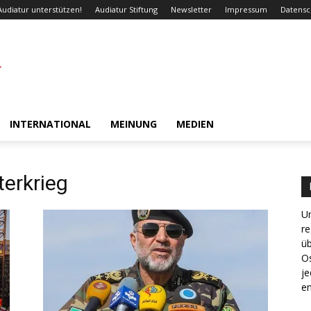
Audiatur unterstützen!
Audiatur Stiftung
Newsletter
Impressum
Datensc
INTERNATIONAL
MEINUNG
MEDIEN
terkrieg
Un
re
ü
Os
je
en