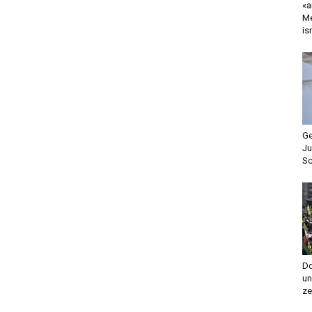
«a
Me
is
Ge
Ju
Sc
Do
un
ze