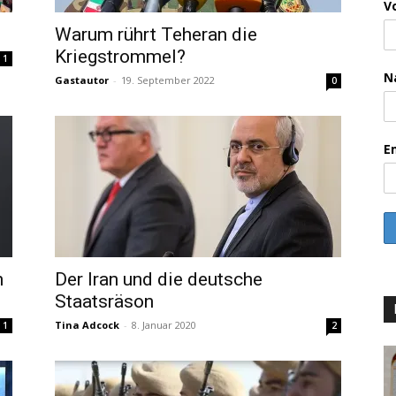
V
Warum rührt Teheran die
Kriegstrommel?
1
N
Gastautor
-
19. September 2022
0
E
n
Der Iran und die deutsche
Staatsräson
Tina Adcock
-
8. Januar 2020
1
2