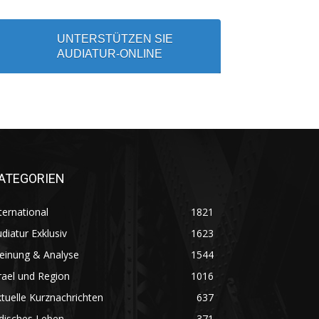
UNTERSTÜTZEN SIE
AUDIATUR-ONLINE
ATEGORIEN
ternational
1821
diatur Exklusiv
1623
einung & Analyse
1544
rael und Region
1016
tuelle Kurznachrichten
637
disches Leben
371