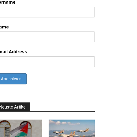
orname
ame
mail Address
Neuste Artikel