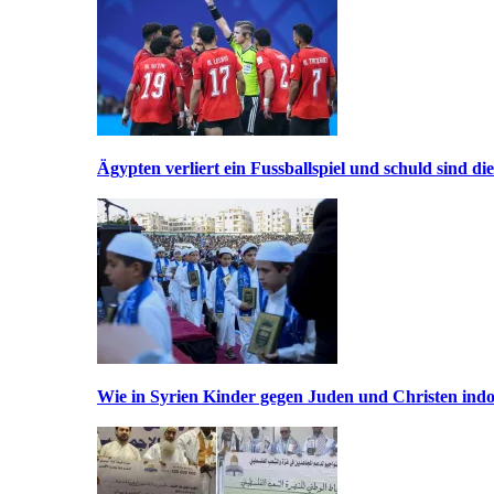
Ägypten verliert ein Fussballspiel und schuld sind di
Wie in Syrien Kinder gegen Juden und Christen indo