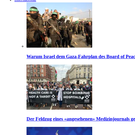
Warum Israel dem Gaza-Fahrplan des Board of Peac
Der Feldzug eines «angesehenen» Medizinjournals geg