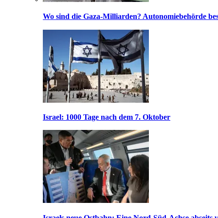
Wo sind die Gaza-Milliarden? Autonomiebehörde bes
Israel: 1000 Tage nach dem 7. Oktober
Israels neue Ostbahn: Eine Nord-Süd-Achse abseits v