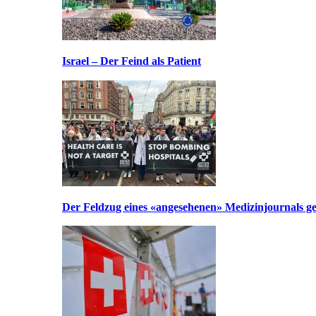
Israel – Der Feind als Patient
Der Feldzug eines «angesehenen» Medizinjournals geg