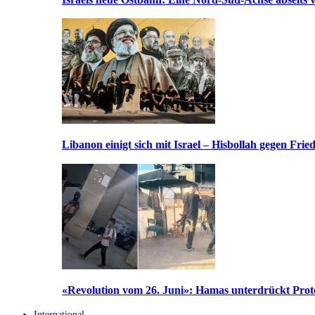
Libanon einigt sich mit Israel – Hisbollah gegen Frie
«Revolution vom 26. Juni»: Hamas unterdrückt Prote
International