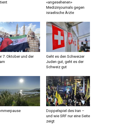
tient
«angesehenen»
Medizinjournals gegen
israelische Ärzte
r 7. Oktober und der
Geht es den Schweizer
lam
Juden gut, geht es der
Schweiz gut
ommerpause
Doppelspiel des Iran –
und wie SRF nur eine Seite
zeigt