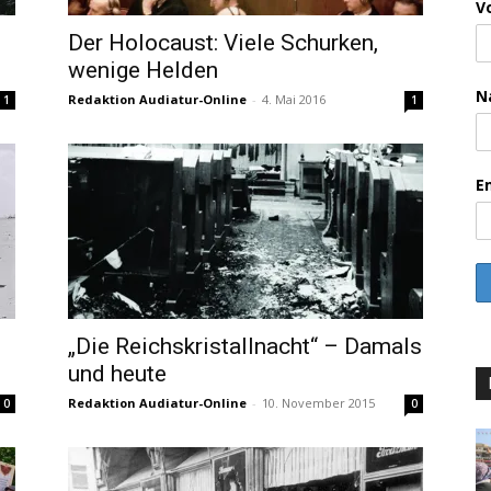
V
Der Holocaust: Viele Schurken,
wenige Helden
N
Redaktion Audiatur-Online
-
4. Mai 2016
1
1
E
„Die Reichskristallnacht“ – Damals
und heute
Redaktion Audiatur-Online
-
10. November 2015
0
0