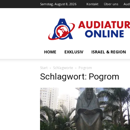
Samstag, August 8, 2026
Kontakt
Über uns
Aud
Audiatur-
Online
HOME
EXKLUSIV
ISRAEL & REGION
Start
Schlagworte
Pogrom
Schlagwort: Pogrom