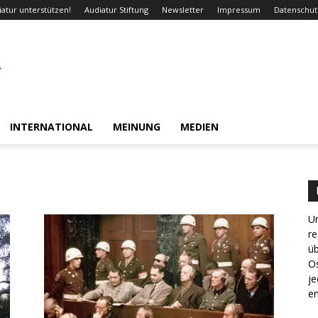
iatur unterstützen!
Audiatur Stiftung
Newsletter
Impressum
Datenschut
INTERNATIONAL
MEINUNG
MEDIEN
Un
re
ü
Os
je
en