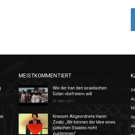
MEISTKOMMENTIERT
K
g
Wie der Iran den israelischen
In
Golan «befreien» will
Au
20. März 2017
M
Is
ie
Knesset-Abgeordnete Hanin
Zoabi: „Wir können der Idee eines
Ak
jüdischen Staates nicht
zustimmen“
Jü