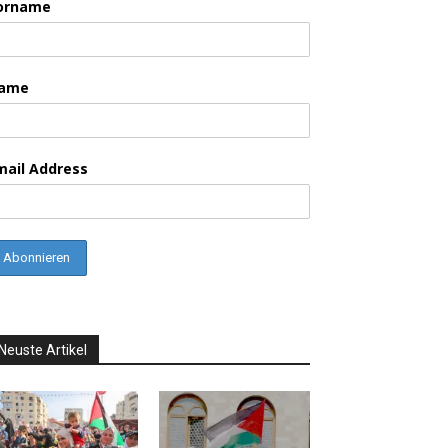
orname
ame
mail Address
Neuste Artikel