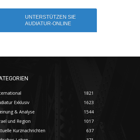
UNTERSTÜTZEN SIE
AUDIATUR-ONLINE
ATEGORIEN
ternational
1821
diatur Exklusiv
1623
einung & Analyse
1544
rael und Region
1017
tuelle Kurznachrichten
637
disches Leben
371