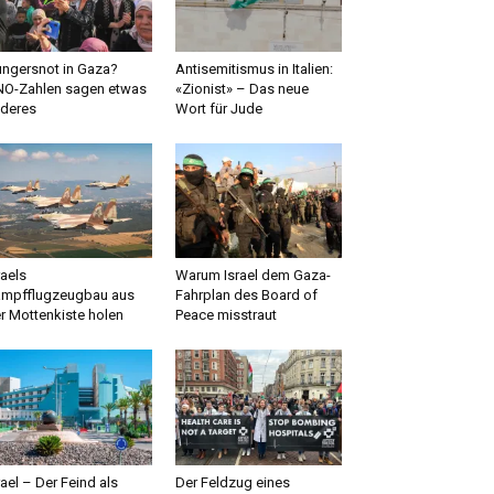
ngersnot in Gaza?
Antisemitismus in Italien:
O-Zahlen sagen etwas
«Zionist» – Das neue
deres
Wort für Jude
raels
Warum Israel dem Gaza-
mpfflugzeugbau aus
Fahrplan des Board of
r Mottenkiste holen
Peace misstraut
rael – Der Feind als
Der Feldzug eines