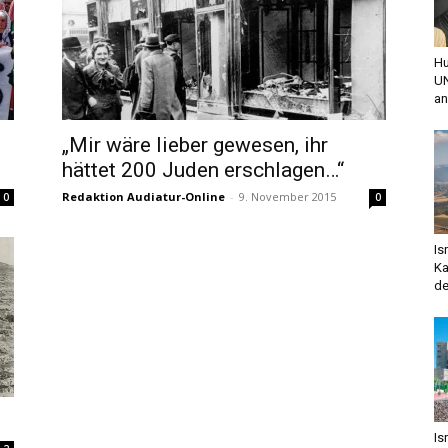
Hu
UN
an
„Mir wäre lieber gewesen, ihr
hättet 200 Juden erschlagen…“
Redaktion Audiatur-Online
-
9. November 2015
0
0
Is
Ka
de
Is