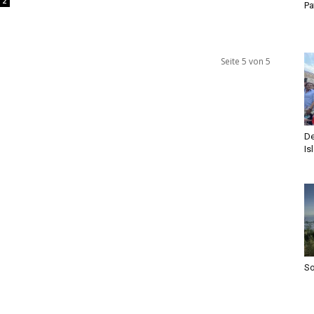
2
Pa
Seite 5 von 5
De
Is
S