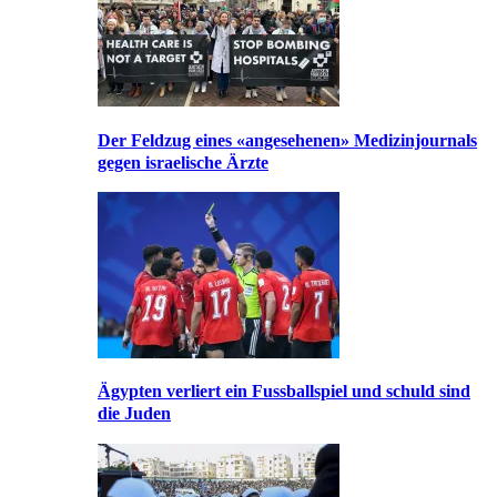
Der Feldzug eines «angesehenen» Medizinjournals
gegen israelische Ärzte
Ägypten verliert ein Fussballspiel und schuld sind
die Juden