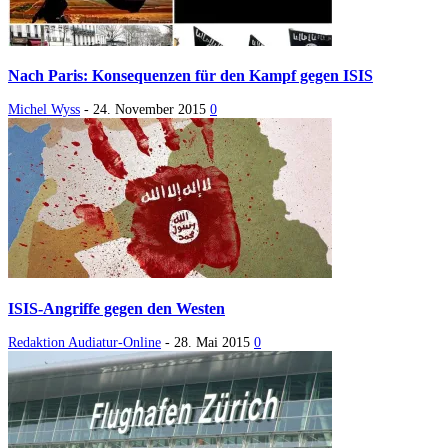
Nach Paris: Konsequenzen für den Kampf gegen ISIS
Michel Wyss
-
24. November 2015
0
ISIS-Angriffe gegen den Westen
Redaktion Audiatur-Online
-
28. Mai 2015
0