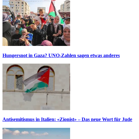
Hungersnot in Gaza? UNO-Zahlen sagen etwas anderes
Antisemitismus in Italien: «Zionist» – Das neue Wort für Jude