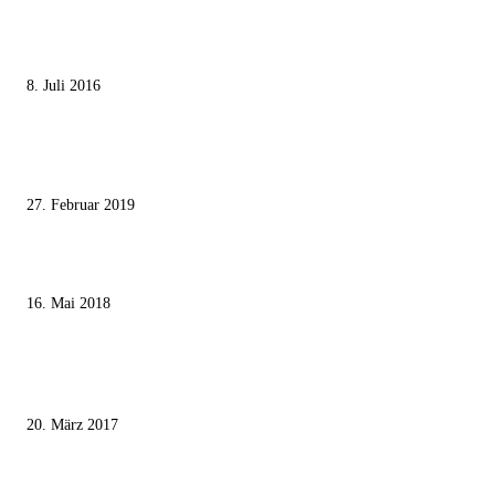
Die unerwünschte Offenbarung eines deutschen Syrers
8. Juli 2016
Pressefreiheit Fehlanzeige – Wie deutsche Politiker unliebsame Journaliste
mundtot machen wollen
27. Februar 2019
Ägypter stoppten die Gaza-Grenzunruhen
16. Mai 2018
MEISTKOMMENTIERT
Wie der Iran den israelischen Golan «befreien» will
20. März 2017
Knesset-Abgeordnete Hanin Zoabi: „Wir können der Idee eines jüdischen