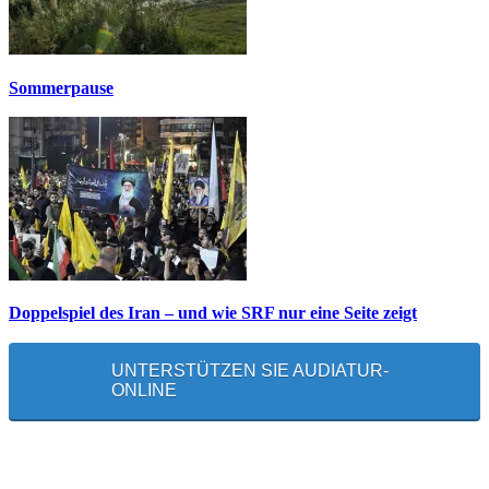
Sommerpause
Doppelspiel des Iran – und wie SRF nur eine Seite zeigt
UNTERSTÜTZEN SIE AUDIATUR-
ONLINE
MEISTGELESEN