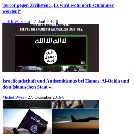
Terror gegen Zivilisten: „Es wird wohl noch schlimmer
werden!“
Ulrich W. Sahm
-
7. Juni 2017
0
Israelfeindschaft und Antisemitismus bei Hamas, Al-Qaida und
dem Islamischen Staat –...
Michel Wyss
-
27. Dezember 2016
0