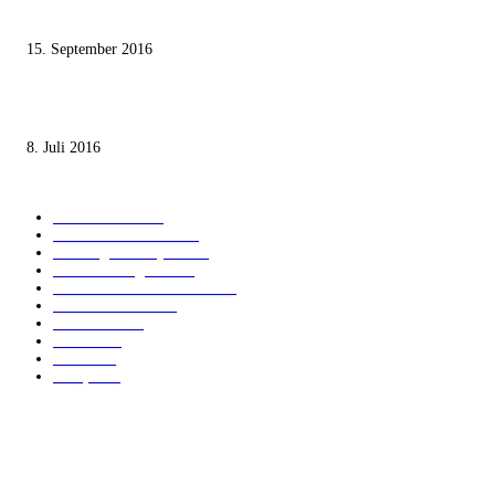
Staates nicht zustimmen“
15. September 2016
Die unerwünschte Offenbarung eines deutschen Syrers
8. Juli 2016
KATEGORIEN
International
1821
Audiatur Exklusiv
1623
Meinung & Analyse
1544
Israel und Region
1017
Aktuelle Kurznachrichten
637
Jüdisches Leben
371
Innovation
225
Medien
112
Italiano
96
Français
91