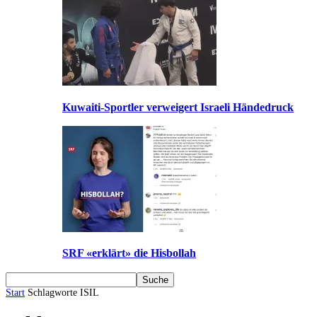
Kuwaiti-Sportler verweigert Israeli Händedruck
SRF «erklärt» die Hisbollah
Start
Schlagworte
ISIL