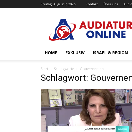
Freitag, August 7, 2026
Kontakt
Über uns
Audia
Audiatur-
Online
HOME
EXKLUSIV
ISRAEL & REGION
Start
Schlagworte
Gouvernement
Schlagwort: Gouverne