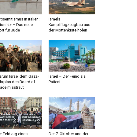
tisemitismus in Italien:
Israels
ionist» – Das neue
Kampfflugzeugbau aus
rt für Jude
der Mottenkiste holen
rum Israel dem Gaza-
Israel – Der Feind als
hrplan des Board of
Patient
ace misstraut
r Feldzug eines
Der 7. Oktober und der