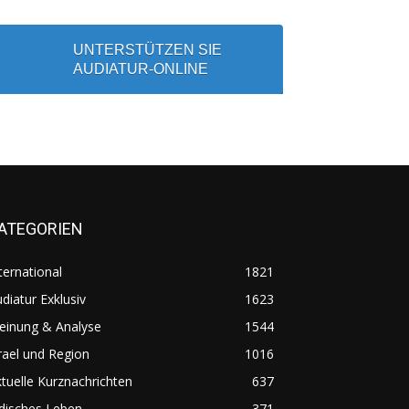
UNTERSTÜTZEN SIE
AUDIATUR-ONLINE
ATEGORIEN
ternational
1821
diatur Exklusiv
1623
einung & Analyse
1544
rael und Region
1016
tuelle Kurznachrichten
637
disches Leben
371