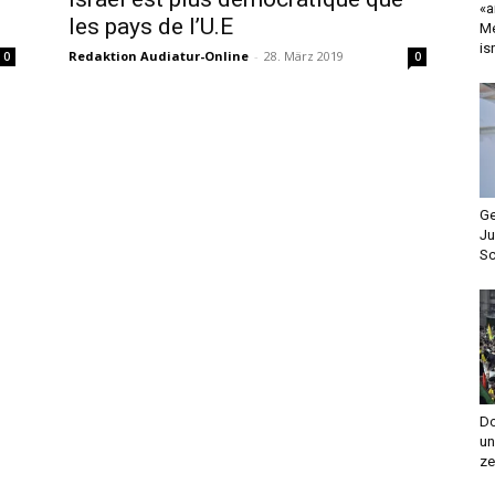
«a
les pays de l’U.E
Me
is
Redaktion Audiatur-Online
-
28. März 2019
0
0
Ge
Ju
Sc
Do
un
ze