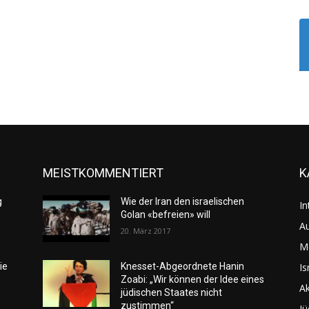
MEISTKOMMENTIERT
K
g
Wie der Iran den israelischen
In
Golan «befreien» will
Au
20. März 2017
M
Is
ie
Knesset-Abgeordnete Hanin
Zoabi: „Wir können der Idee eines
Ak
jüdischen Staates nicht
zustimmen“
Jü