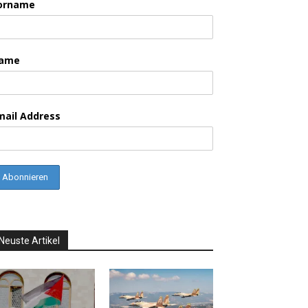
orname
ame
mail Address
Neuste Artikel