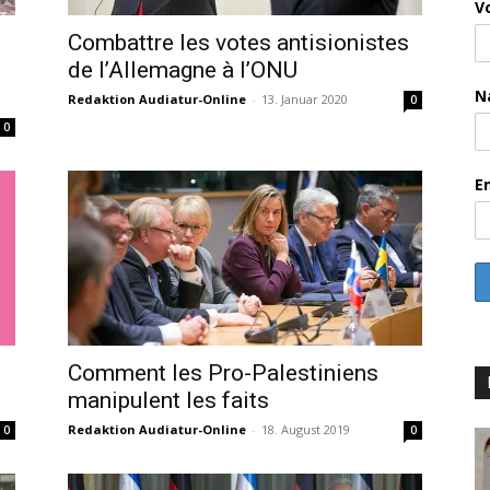
V
Combattre les votes antisionistes
de l’Allemagne à l’ONU
N
Redaktion Audiatur-Online
-
13. Januar 2020
0
0
E
Comment les Pro-Palestiniens
manipulent les faits
Redaktion Audiatur-Online
-
18. August 2019
0
0