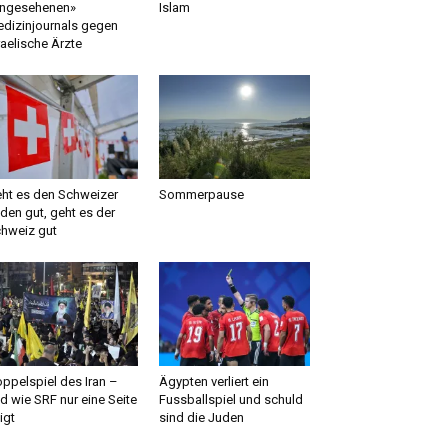
ngesehenen»
Islam
dizinjournals gegen
raelische Ärzte
ht es den Schweizer
Sommerpause
den gut, geht es der
hweiz gut
ppelspiel des Iran –
Ägypten verliert ein
d wie SRF nur eine Seite
Fussballspiel und schuld
igt
sind die Juden