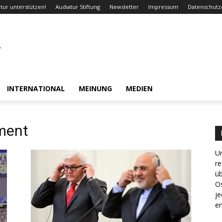
tur unterstützen!
Audiatur Stiftung
Newsletter
Impressum
Datenschutz
INTERNATIONAL
MEINUNG
MEDIEN
ment
Un
re
ü
Os
je
en