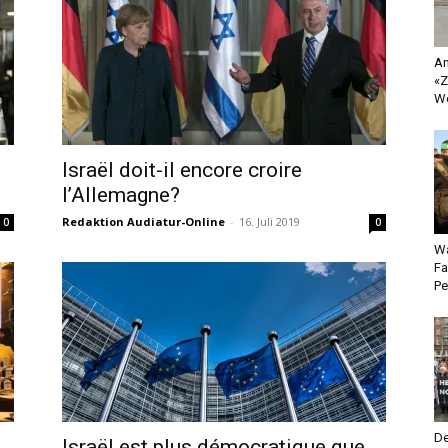
An
«Z
Wo
Israël doit-il encore croire
l’Allemagne?
Redaktion Audiatur-Online
-
16. Juli 2019
0
0
Wa
Fa
Pe
De
Israël est plus démocratique que