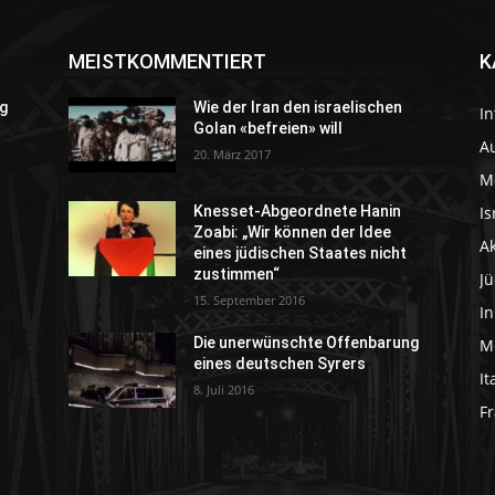
MEISTKOMMENTIERT
K
g
Wie der Iran den israelischen
In
Golan «befreien» will
Au
20. März 2017
M
Is
Knesset-Abgeordnete Hanin
Zoabi: „Wir können der Idee
A
eines jüdischen Staates nicht
zustimmen“
J
15. September 2016
I
Die unerwünschte Offenbarung
M
eines deutschen Syrers
It
8. Juli 2016
Fr