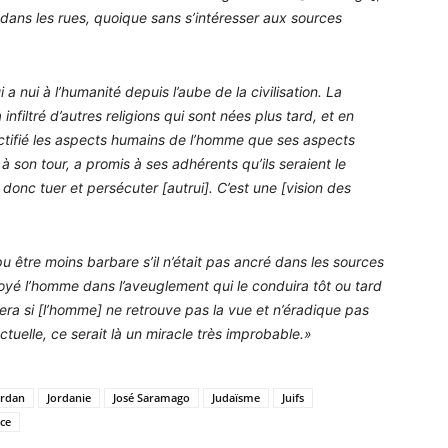
 dans les rues, quoique sans s’intéresser aux sources
a nui à l’humanité depuis l’aube de la civilisation. La
nfiltré d’autres religions qui sont nées plus tard, et en
ctifié les aspects humains de l’homme que ses aspects
à son tour, a promis à ses adhérents qu’ils seraient le
 donc tuer et persécuter [autrui]. C’est une [vision des
u être moins barbare s’il n’était pas ancré dans les sources
s noyé l’homme dans l’aveuglement qui le conduira tôt ou tard
vera si [l’homme] ne retrouve pas la vue et n’éradique pas
actuelle, ce serait là un miracle très improbable.»
ordan
Jordanie
José Saramago
Judaïsme
Juifs
ce