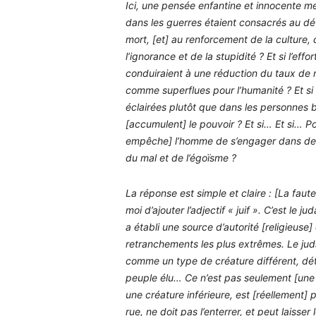
Ici, une pensée enfantine et innocente me 
dans les guerres étaient consacrés au dé
mort, [et] au renforcement de la culture, d
l’ignorance et de la stupidité ? Et si l’ef
conduiraient à une réduction du taux de n
comme superflues pour l’humanité ? Et si 
éclairées plutôt que dans les personnes ba
[accumulent] le pouvoir ? Et si… Et si… Pou
empêche] l’homme de s’engager dans des l
du mal et de l’égoïsme ?
La réponse est simple et claire : [La fau
moi d’ajouter l’adjectif « juif ». C’est le 
a établi une source d’autorité [religieuse]
retranchements les plus extrêmes. Le judaï
comme un type de créature différent, déte
peuple élu… Ce n’est pas seulement [une v
une créature inférieure, est [réellement] p
rue, ne doit pas l’enterrer, et peut lais