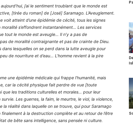
Pa
 aujourd’hui, j’ai le sentiment troublant que le monde est
fictive, [tirée du roman] de [José] Saramago. L’Aveuglement.
e voit atteint d’une épidémie de cécité, tous les signes
la moralité s’effondrent instantanément… Les services
ue tout le monde est aveugle… Il n’y a pas de
 pas de moralité contraignante et pas de crainte de Dieu.
s dans lesquelles on se perd dans la lutte aveugle pour
 peu de nourriture et d’eau… L’homme revient à la pire
De
Is
me une épidémie médicale qui frappe l’humanité, mais
e, car la cécité physique fait perdre de vue [toute
i que les traditions culturelles et morales… pour leur
 survie. Les guerres, la faim, le meurtre, le viol, la violence,
 de la réalité dans laquelle on se trouve, qui pour Saramago
 finalement à la destruction complète et au retour de l’être
S
tat de bête sans intelligence, sans pensée ni culture.