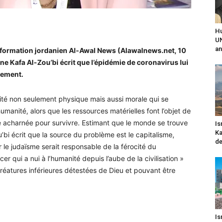
Hu
UN
an
’information jordanien Al-Awal News (Alawalnews.net, 10
ne Kafa Al-Zou’bi écrit que l’épidémie de coronavirus lui
lement.
té non seulement physique mais aussi morale qui se
umanité, alors que les ressources matérielles font l’objet de
te acharnée pour survivre. Estimant que le monde se trouve
Is
Ka
u’bi écrit que la source du problème est le capitalisme,
de
ar le judaïsme serait responsable de la férocité du
ncer qui a nui à l’humanité depuis l’aube de la civilisation »
créatures inférieures détestées de Dieu et pouvant être
Is