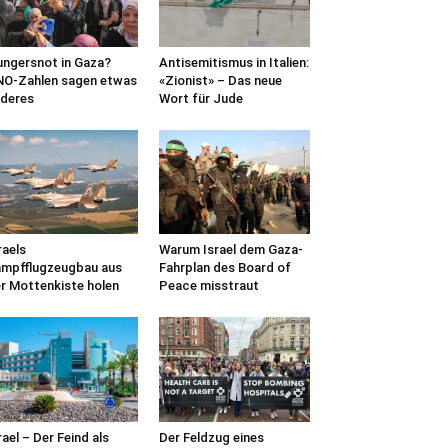
ngersnot in Gaza?
Antisemitismus in Italien:
O-Zahlen sagen etwas
«Zionist» – Das neue
deres
Wort für Jude
raels
Warum Israel dem Gaza-
mpfflugzeugbau aus
Fahrplan des Board of
r Mottenkiste holen
Peace misstraut
rael – Der Feind als
Der Feldzug eines