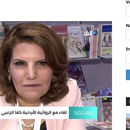
V
WhatsApp
Email
Drucken
Li
N
E