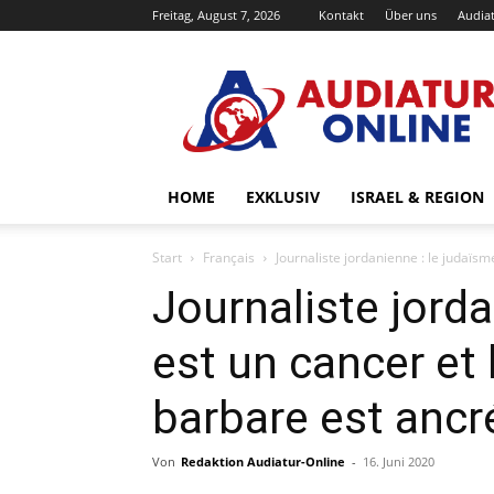
Freitag, August 7, 2026
Kontakt
Über uns
Audiat
Audiatur-
Online
HOME
EXKLUSIV
ISRAEL & REGION
Start
Français
Journaliste jordanienne : le judaïsm
Journaliste jorda
est un cancer et 
barbare est ancr
Von
Redaktion Audiatur-Online
-
16. Juni 2020