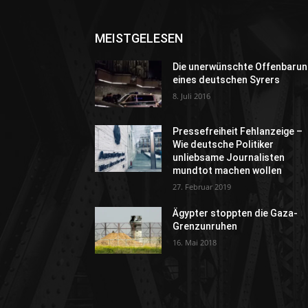
MEISTGELESEN
Die unerwünschte Offenbarun
eines deutschen Syrers
8. Juli 2016
Pressefreiheit Fehlanzeige –
Wie deutsche Politiker
unliebsame Journalisten
mundtot machen wollen
27. Februar 2019
Ägypter stoppten die Gaza-
Grenzunruhen
16. Mai 2018