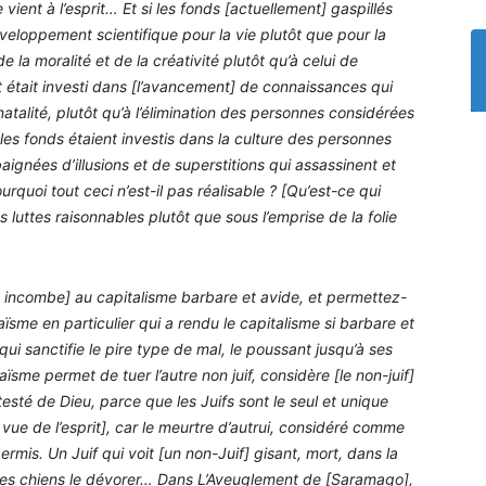
vient à l’esprit… Et si les fonds [actuellement] gaspillés
veloppement scientifique pour la vie plutôt que pour la
e la moralité et de la créativité plutôt qu’à celui de
fort était investi dans [l’avancement] de connaissances qui
atalité, plutôt qu’à l’élimination des personnes considérées
les fonds étaient investis dans la culture des personnes
ignées d’illusions et de superstitions qui assassinent et
rquoi tout ceci n’est-il pas réalisable ? [Qu’est-ce qui
uttes raisonnables plutôt que sous l’emprise de la folie
te incombe] au capitalisme barbare et avide, et permettez-
judaïsme en particulier qui a rendu le capitalisme si barbare et
 qui sanctifie le pire type de mal, le poussant jusqu’à ses
sme permet de tuer l’autre non juif, considère [le non-juif]
sté de Dieu, parce que les Juifs sont le seul et unique
ue de l’esprit], car le meurtre d’autrui, considéré comme
ermis. Un Juif qui voit [un non-Juif] gisant, mort, dans la
ser les chiens le dévorer… Dans L’Aveuglement de [Saramago],