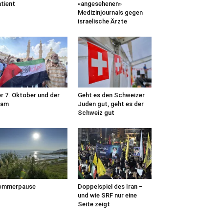
tient
«angesehenen»
Medizinjournals gegen
israelische Ärzte
r 7. Oktober und der
Geht es den Schweizer
lam
Juden gut, geht es der
Schweiz gut
ommerpause
Doppelspiel des Iran –
und wie SRF nur eine
Seite zeigt