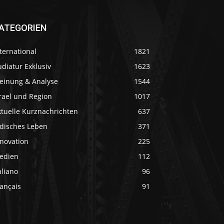
ATEGORIEN
ternational
1821
diatur Exklusiv
1623
einung & Analyse
1544
rael und Region
1017
ktuelle Kurznachrichten
637
üdisches Leben
371
nnovation
225
edien
112
aliano
96
ançais
91