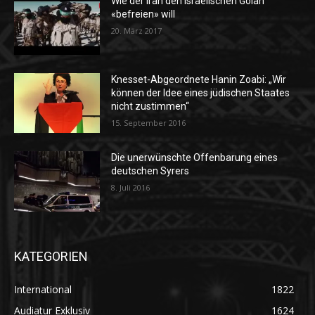
Wie der Iran den israelischen Golan
«befreien» will
20. März 2017
Knesset-Abgeordnete Hanin Zoabi: „Wir
können der Idee eines jüdischen Staates
nicht zustimmen“
15. September 2016
Die unerwünschte Offenbarung eines
deutschen Syrers
8. Juli 2016
KATEGORIEN
International
1822
Audiatur Exklusiv
1624