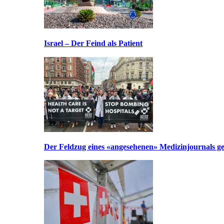
Israel – Der Feind als Patient
Der Feldzug eines «angesehenen» Medizinjournals geg