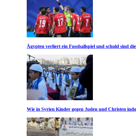
Ägypten verliert ein Fussballspiel und schuld sind di
Wie in Syrien Kinder gegen Juden und Christen indo