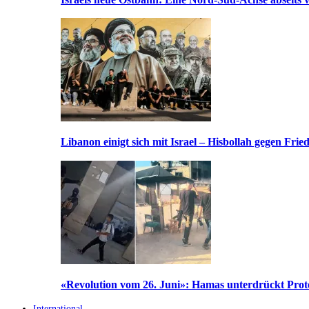
Libanon einigt sich mit Israel – Hisbollah gegen Frie
«Revolution vom 26. Juni»: Hamas unterdrückt Prote
International