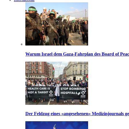
Warum Israel dem Gaza-Fahrplan des Board of Peac
Der Feldzug eines «angesehenen» Medizinjournals geg