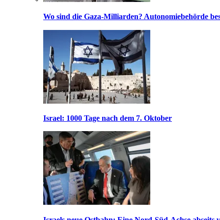
Wo sind die Gaza-Milliarden? Autonomiebehörde bes
Israel: 1000 Tage nach dem 7. Oktober
Israels neue Ostbahn: Eine Nord-Süd-Achse abseits v