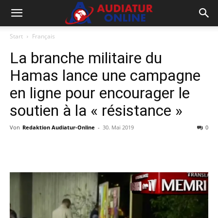
Start
Français
La branche militaire du
Hamas lance une campagne
en ligne pour encourager le
soutien à la « résistance »
Von
Redaktion Audiatur-Online
-
30. Mai 2019
0
Facebook
X
Telegram
WhatsA