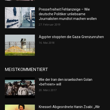
Pressefreiheit Fehlanzeige – Wie
deutsche Politiker unliebsame
Journalisten mundtot machen wollen
27. Februar 2019
Ägypter stoppten die Gaza-Grenzunruhen
16. Mai 2018
MEISTKOMMENTIERT
Wie der Iran den israelischen Golan
«befreien» will
20. März 2017
Knesset-Abgeordnete Hanin Zoabi: „Wir